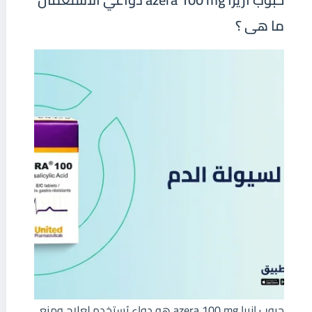
ما هى ؟
حبوب ازيرا azera 100 mg هو دواء يُستخدم لعلاج ومنع