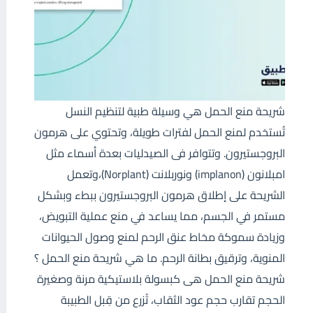
شريحة منع الحمل هي وسيلة طبية لتنظيم النسل
تُستخدم لمنع الحمل لفترات طويلة، وتحتوي على هرمون
البروجستيرون. وتتوافر فى الصيدليات بعدة أسماء مثل
امبلانون (implanon) ونوربلانت (Norplant)،وتعمل
الشريحة على إطلاق هرمون البروجستيرون ببطء وبشكل
مستمر في الجسم، مما يساعد في منع عملية التبويض،
وزيادة سموكة مخاط عنق الرحم لمنع وصول الحيوانات
المنوية، وترقيق بطانة الرحم. ما هي شريحة منع الحمل ؟
شريحة منع الحمل هى كبسولة بلاستيكية مرنة وصغيرة
الحجم تقارب حجم عود الثقاب، تُزرع من قِبل الطبيبة