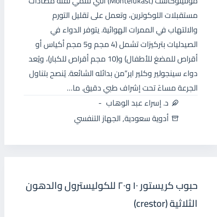
مونتيلوكاست (Montelukast) التي تنتمي لفئة مضادات
مستقبلات اللوكوترين، وتعمل على تقليل التورم
والالتهاب في الممرات الهوائية. يتوفر الدواء في
الصيدليات بتركيزات تشمل (4 مجم و5 مجم أكياس أو
أقراص للمضغ للأطفال) و(10 مجم أقراص للكبار)، ويُعد
دواء سينجولير وكلير اير”من بدائله الشائعة. يُنصح بتناول
الجرعة مساءً تحت إشراف طبي دقيق. ما…
د. إسراء عبد الوهاب
أدوية سعودية
,
الجهاز التنفسي
حبوب كريستور ١٠ و٢٠ للكوليسترول والدهون
الثلاثية (crestor)