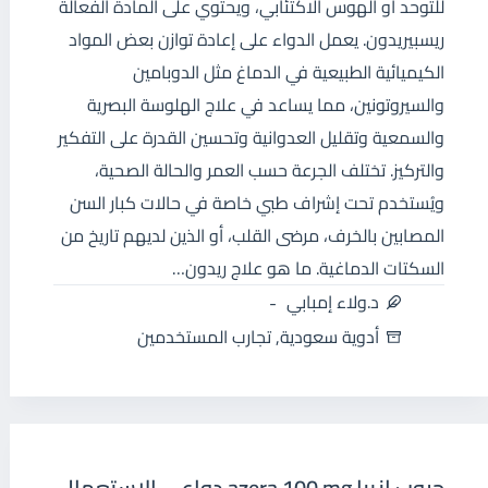
للتوحد أو الهوس الاكتئابي، ويحتوي على المادة الفعالة
ريسبيريدون. يعمل الدواء على إعادة توازن بعض المواد
الكيميائية الطبيعية في الدماغ مثل الدوبامين
والسيروتونين، مما يساعد في علاج الهلوسة البصرية
والسمعية وتقليل العدوانية وتحسين القدرة على التفكير
والتركيز. تختلف الجرعة حسب العمر والحالة الصحية،
ويُستخدم تحت إشراف طبي خاصة في حالات كبار السن
المصابين بالخرف، مرضى القلب، أو الذين لديهم تاريخ من
السكتات الدماغية. ما هو علاج ريدون…
د.ولاء إمبابي
أدوية سعودية
,
تجارب المستخدمين
حبوب ازيرا azera 100 mg دواعي الاستعمال