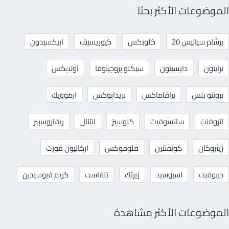
الموضوعات الأكثر بحثا
برشام سياليس 20
كلوبكس
كيوريسيف
ابيكسيدون
ترايتون
دايسينون
سيكلو بروجينوفا
اولابكس
برونتو بلس
برافاماكس
بريدابوكس
ارموويك
اتروفنت
سانسوفيت
كلوسيز
انتنال
ريفاروسبير
زيثروكان
كونفنتين
فلوموكس
اركاليون فورت
ديبوفيت
اسبوسيد
زيرتك
تلفاست
كريم فيوسيدين
الموضوعات الأكثر مشاهدة