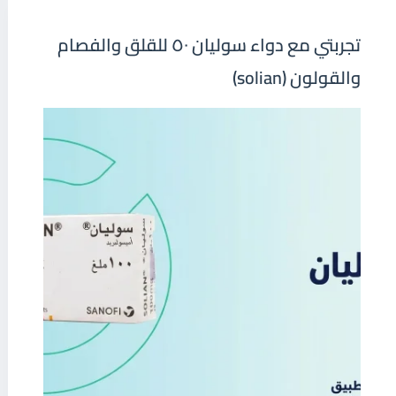
تجربتي مع دواء سوليان ٥٠ للقلق والفصام
والقولون (solian)