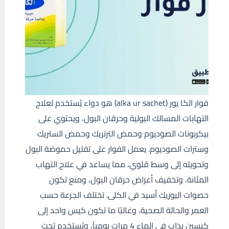
فوار الكا يور (alka ur sachet) هو دواء يُستخدم لعلاج
التهابات المسالك البولية وحرقان البول، ويحتوي على
بيكربونات الصوديوم وحمض الترتريك وحمض الستريك
وسترات الصوديوم. يعمل الفوار على تقليل حموضة البول
وتحويله إلى وسط قلوي، مما يساعد في علاج التهاب
المثانة، وتخفيف أعراض حرقان البول، ومنع تكون
حصوات اليوريك أسيد في الكلى. تختلف الجرعة حسب
العمر والحالة الصحية، وغالبًا ما تكون كيس واحد إلى
كيسين يذاب في الماء 4 مرات يومياً، ويُستخدم تحت