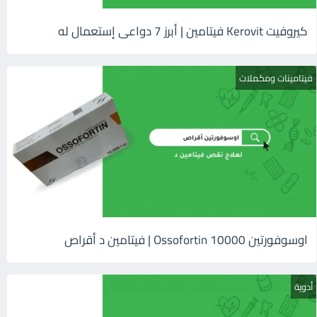
كيروفيت Kerovit فيتامين | أبرز 7 دواعى إستعمال له
فيتامينات ومكملات
اوسوفورتين 10000 Ossofortin | فيتامين د أقراص
أدوية