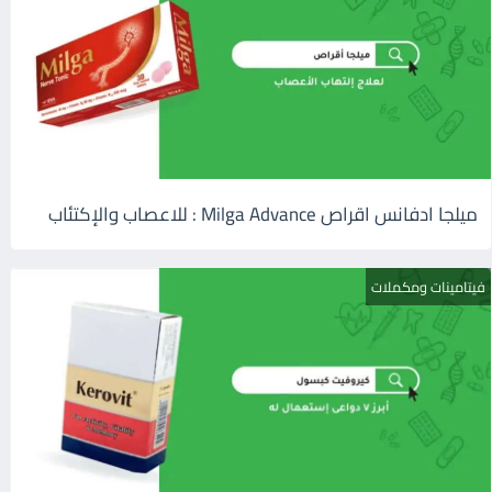
ميلجا ادفانس اقراص Milga Advance : للاعصاب والإكتئاب
فيتامينات ومكملات