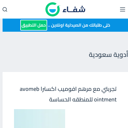
لتجاوز
لى
لمحتوى
خلى طلباتك من الصيدلية اونلاين ..
حمل التطبيق
أدوية سعودية
تجربتي مع مرهم افوميب اكسترا avomeb
ointment للمنطقه الحساسة