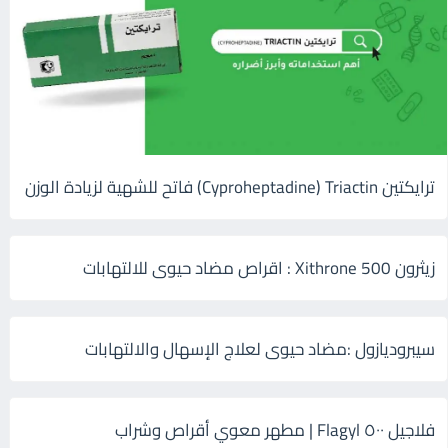
ترايكتين Cyproheptadine) Triactin) فاتح للشهية لزيادة الوزن
زيثرون 500 Xithrone : اقراص مضاد حيوى للالتهابات
سيبروديازول :مضاد حيوى لعلاج الإسهال والالتهابات
فلاجيل ٥٠٠ Flagyl | مطهر معوي أقراص وشراب