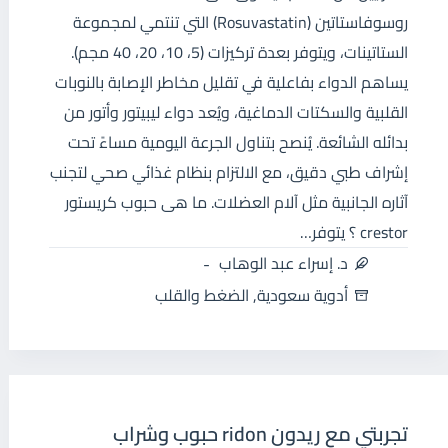
روسوفاستاتين (Rosuvastatin) التي تنتمي لمجموعة
الستاتينات، ويتوفر بعدة تركيزات (5، 10، 20، 40 مجم).
يساهم الدواء بفاعلية في تقليل مخاطر الإصابة بالنوبات
القلبية والسكتات الدماغية، ويُعد دواء ليبيتور وأتور من
بدائله الشائعة. يُنصح بتناول الجرعة اليومية مساءً تحت
إشراف طبي دقيق، مع الالتزام بنظام غذائي صحي لتجنب
آثاره الجانبية مثل آلام العضلات. ما هى حبوب كريستور
crestor ؟ يتوفر…
د. إسراء عبد الوهاب
أدوية سعودية
,
الضغط والقلب
تجربتي مع ريدون ridon حبوب وشراب