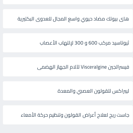
هاى بيوتك مضاد حيوي واسع المجال للعدوى البكتيرية
ثيوتاسيد مركب 600 و 300 لإلتهاب الأعصاب
فيسرالجين Visceralgine لآلام الجهاز الهضمى
ليبراكس للقولون العصبي والمعدة
جاست ريج لعلاج أعراض القولون وتنظيم حركة الأمعاء