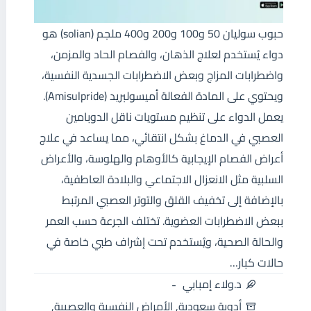
حبوب سوليان 50 و100 و200 و400 ملجم (solian) هو
دواء يُستخدم لعلاج الذهان، والفصام الحاد والمزمن،
واضطرابات المزاج وبعض الاضطرابات الجسدية النفسية،
ويحتوي على المادة الفعالة أميسولبريد (Amisulpride).
يعمل الدواء على تنظيم مستويات ناقل الدوبامين
العصبي في الدماغ بشكل انتقائي، مما يساعد في علاج
أعراض الفصام الإيجابية كالأوهام والهلوسة، والأعراض
السلبية مثل الانعزال الاجتماعي والبلادة العاطفية،
بالإضافة إلى تخفيف القلق والتوتر العصبي المرتبط
ببعض الاضطرابات العضوية. تختلف الجرعة حسب العمر
والحالة الصحية، ويُستخدم تحت إشراف طبي خاصة في
حالات كبار…
د.ولاء إمبابي
أدوية سعودية
,
الأمراض النفسية والعصبية
,