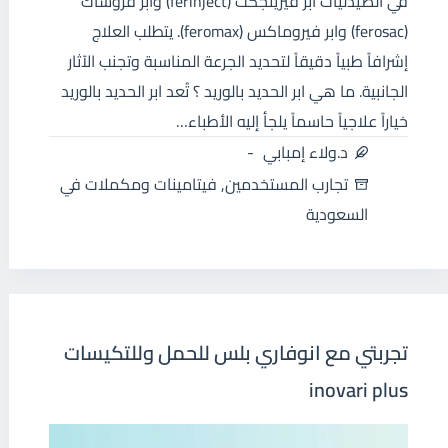
في الصيدليات ابر فيرينجكت (ferinject) وابر فروساك
(ferosac) وابر فيروماكس (feromax). يتطلب العلاج
إشرافاً طبياً دقيقاً لتحديد الجرعة المناسبة وتجنب الآثار
الجانبية. ما هي ابر الحديد بالوريد ؟ تُعد ابر الحديد بالوريد
خياراً علاجياً حاسماً يلجأ إليه الأطباء…
د.ولاء إمبابي
تجارب المستخدمين
,
فيتامينات ومكملات في
السعودية
تجربتي مع انوفاري بلس للحمل وللتكيسات
inovari plus