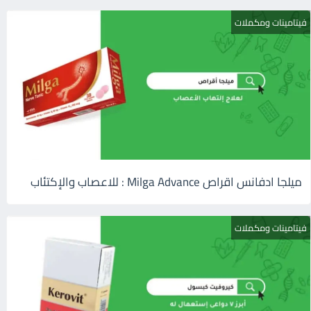
فيتامينات ومكملات
ميلجا ادفانس اقراص Milga Advance : للاعصاب والإكتئاب
فيتامينات ومكملات