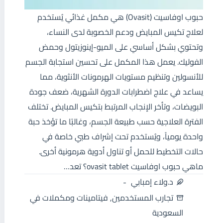
حبوب اوفاسيت (Ovasit) هي مكمل غذائي يُستخدم
لعلاج تكيس المبايض ودعم الخصوبة لدى النساء،
وتحتوي بشكل أساسي على الميو-إينوزيتول وحمض
الفوليك. يعمل هذا المكمل على تحسين استجابة الجسم
للأنسولين وتنظيم مستويات الهرمونات الأنثوية، مما
يساعد في علاج اضطرابات الدورة الشهرية، ضعف جودة
البويضات، وتأخر الإنجاب المرتبط بتكيس المبايض. تختلف
الفترة العلاجية حسب طبيعة الجسم، وغالبًا ما تؤخذ حبة
واحدة يومياً، ويُستخدم تحت إشراف طبي خاصة في
حالات التخطيط للحمل أو تناول أدوية هرمونية أخرى.
ماهي حبوب اوفاسيت ovasit tablet؟ تعد…
د.ولاء إمبابي
تجارب المستخدمين
,
فيتامينات ومكملات في
السعودية