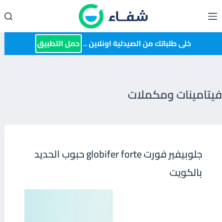
لتجاوز
لى
لمحتوى
خلى طلباتك من الصيدلية اونلاين ..
حمل التطبيق
فيتامينات ومكملات
جلوبيفير فورت globifer forte حبوب الحديد
بالكويت