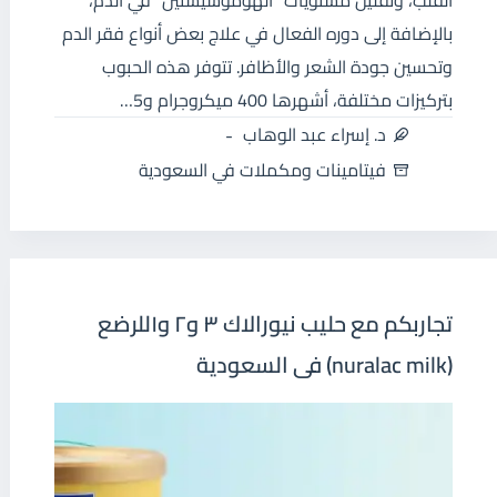
القلب، وتقليل مستويات “الهوموسيستين” في الدم،
بالإضافة إلى دوره الفعال في علاج بعض أنواع فقر الدم
وتحسين جودة الشعر والأظافر. تتوفر هذه الحبوب
بتركيزات مختلفة، أشهرها 400 ميكروجرام و5…
د. إسراء عبد الوهاب
فيتامينات ومكملات في السعودية
تجاربكم مع حليب نيورالاك ٣ و٢ و١للرضع
(nuralac milk) فى السعودية