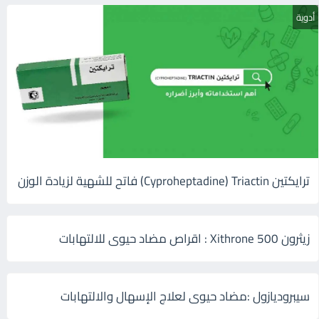
أدوية
ترايكتين Cyproheptadine) Triactin) فاتح للشهية لزيادة الوزن
زيثرون 500 Xithrone : اقراص مضاد حيوى للالتهابات
سيبروديازول :مضاد حيوى لعلاج الإسهال والالتهابات