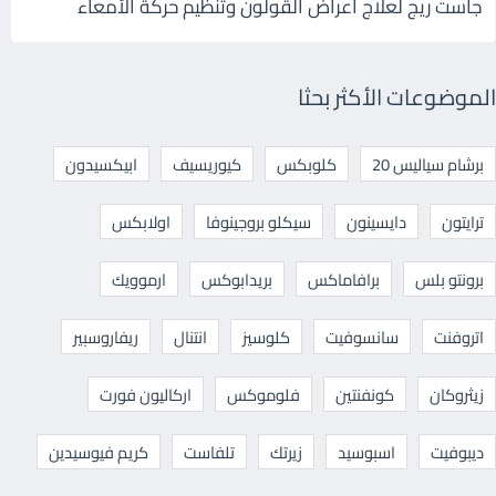
جاست ريج لعلاج أعراض القولون وتنظيم حركة الأمعاء
الموضوعات الأكثر بحثا
برشام سياليس 20
كلوبكس
كيوريسيف
ابيكسيدون
ترايتون
دايسينون
سيكلو بروجينوفا
اولابكس
برونتو بلس
برافاماكس
بريدابوكس
ارموويك
اتروفنت
سانسوفيت
كلوسيز
انتنال
ريفاروسبير
زيثروكان
كونفنتين
فلوموكس
اركاليون فورت
ديبوفيت
اسبوسيد
زيرتك
تلفاست
كريم فيوسيدين