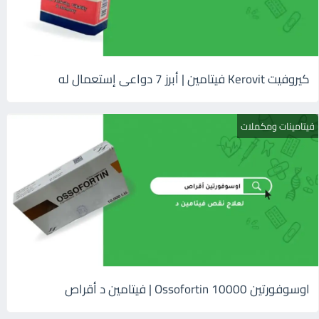
كيروفيت Kerovit فيتامين | أبرز 7 دواعى إستعمال له
فيتامينات ومكملات
اوسوفورتين 10000 Ossofortin | فيتامين د أقراص