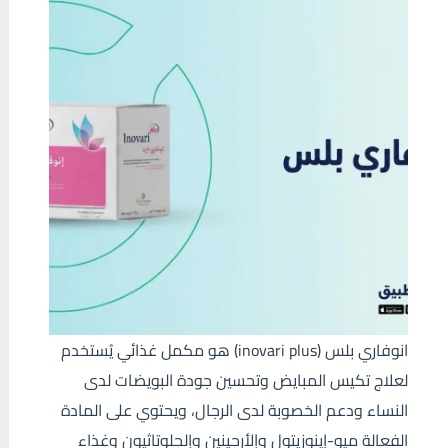
انوفاري بلس (inovari plus) هو مكمل غذائي يُستخدم
لعلاج تكيس المبايض وتحسين جودة البويضات لدى
النساء ودعم الخصوبة لدى الرجال، ويحتوي على المادة
الفعالة ميو-إينوزيتول وإلأرجينين وإلجلوتاثيون وغذاء