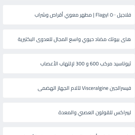
فلاجيل ٥٠٠ Flagyl | مطهر معوي أقراص وشراب
هاى بيوتك مضاد حيوي واسع المجال للعدوى البكتيرية
ثيوتاسيد مركب 600 و 300 لإلتهاب الأعصاب
فيسرالجين Visceralgine لآلام الجهاز الهضمى
ليبراكس للقولون العصبي والمعدة