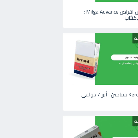
ميلجا ادفانس اقراص Milga Advance :
كتئاب
ات
كيروفيت Kerovit فيتامين | أبرز 7 دواعى
ات