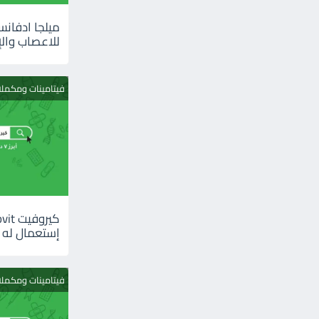
للاعصاب والإ
فيتامينات ومكمل
إستعمال له
فيتامينات ومكمل