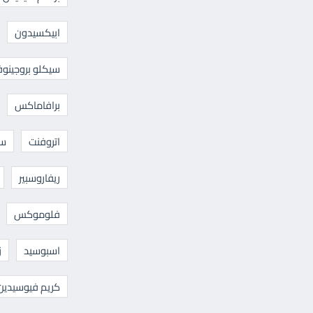
ابيكسيدون
سيكلو بروجينوف
برافاماكس
اتروفنت
سا
ريفاروسبير
فلوموكس
اسبوسيد
ز
كريم فيوسيدين