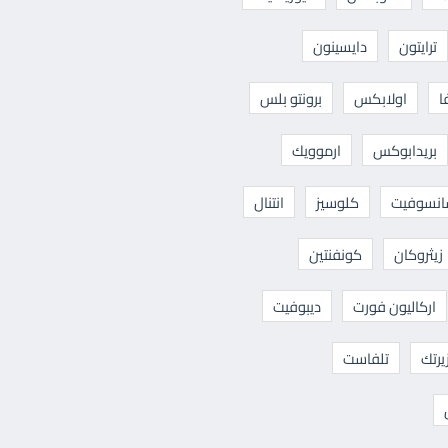
ترايتون
دايسينون
ا
اولابكس
برونتو بلس
بريدابوكس
ارموويك
نسوفيت
كلوسيز
انتنال
زيثروكان
كونفنتين
اركاليون فورت
ديبوفيت
يرتك
تلفاست