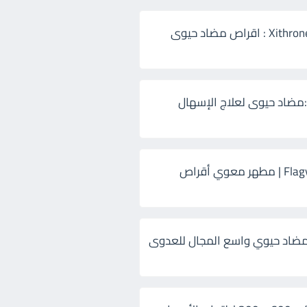
زيثرون 500 Xithrone : اقراص مضاد حيوى
:مضاد حيوى لعلاج الإسهال
فلاجيل ٥٠٠ Flagyl | مطهر معوي أقراص
ضاد حيوي واسع المجال للعدوى