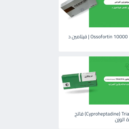
اوسوفورتين 10000 Ossofortin | فيتامين د
ترايكتين Cyproheptadine) Triactin) فاتح
 الوزن