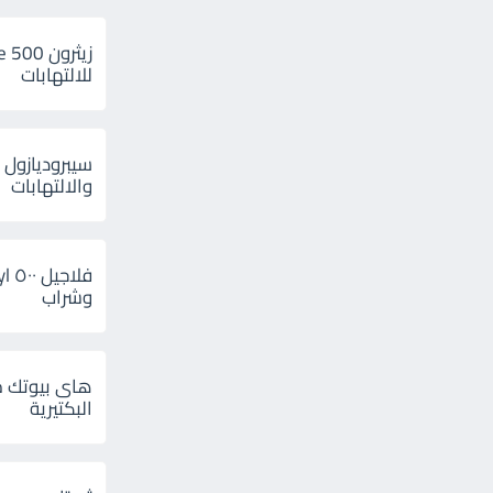
للالتهابات
سيبروديازول 
والالتهابات
وشراب
هاى بيوتك م
البكتيرية