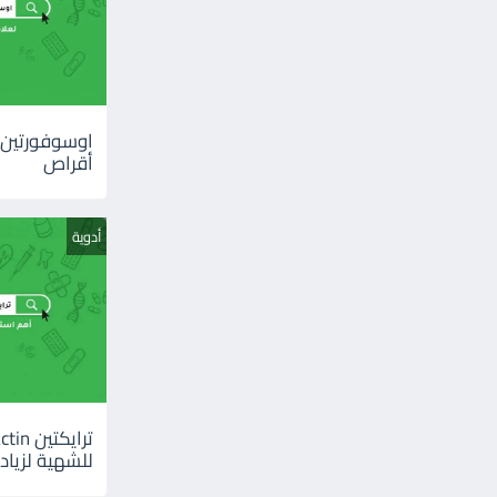
أقراص
أدوية
للشهية لزيادة