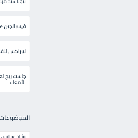
ثيوتاسيد مركب 600 و 300 لإلتهاب
فيسرالجين Visceralgine لآلام الجهاز الهضمى
ليبراكس للق
جاست ريج لع
الأمعاء
الموضوعات ال
برشام سياليس 20