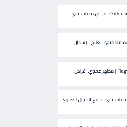
زيثرون 500 Xithrone : اقراص مضاد حيوى
:مضاد حيوى لعلاج الإسهال
فلاجيل ٥٠٠ Flagyl | مطهر معوي أقراص
ضاد حيوي واسع المجال للعدوى