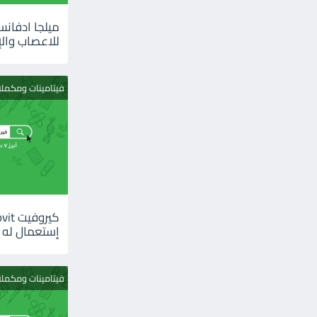
للاعصاب والإ
فيتامينات ومكمل
إستعمال له
فيتامينات ومكمل