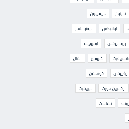
ترايتون
دايسينون
ا
اولابكس
برونتو بلس
بريدابوكس
ارموويك
نسوفيت
كلوسيز
انتنال
زيثروكان
كونفنتين
اركاليون فورت
ديبوفيت
يرتك
تلفاست