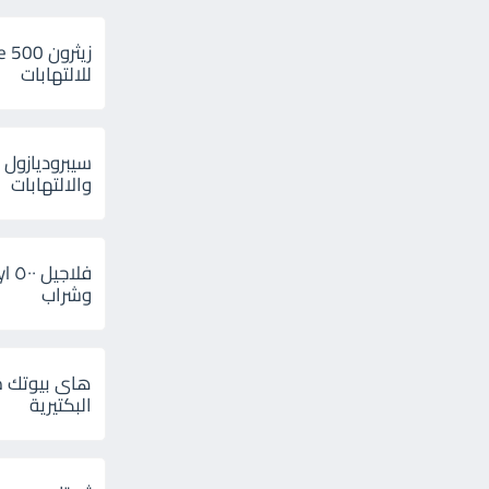
للالتهابات
سيبروديازول 
والالتهابات
وشراب
هاى بيوتك م
البكتيرية