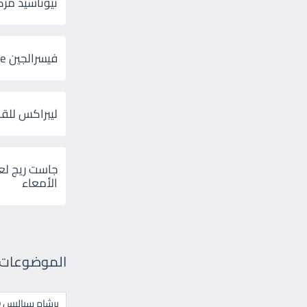
ثيوتاسيد مركب 600 و 300 لإلتهاب
فيسرالجين Visceralgine لآلام الجهاز الهضمى
ليبراكس للق
جاست ريج لع
الأمعاء
الموضوعات ال
برشام سياليس 20