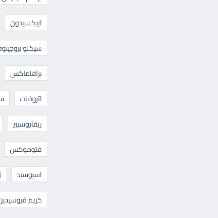
ابيكسيدون
سيكلو بروجينوف
برافاماكس
اتروفنت
سا
ريفاروسبير
فلوموكس
اسبوسيد
ز
كريم فيوسيدين