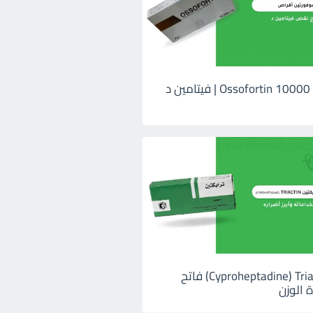
اوسوفورتين 10000 Ossofortin | فيتامين د
ترايكتين Cyproheptadine) Triactin) فاتح
 الوزن