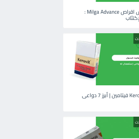
ميلجا ادفانس اقراص Milga Advance :
كتئاب
ات
كيروفيت Kerovit فيتامين | أبرز 7 دواعى
ات