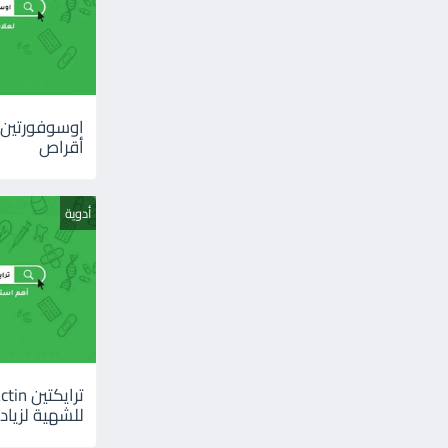
أقراص
أدوية
للشهية لزيادة