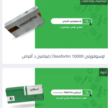
فيتامينات ومكملات
اوسوفورتين 10000 Ossofortin | فيتامين د أقراص
أدوية