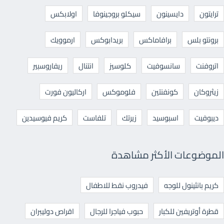
ترايتون
دايسينون
سيكلو بروجينوفا
اولابكس
برونتو بلس
برافاماكس
بريدابوكس
ارموويك
اتروفنت
سانسوفيت
كلوسيز
انتنال
ريفاروسبير
زيثروكان
كونفنتين
فلوموكس
اركاليون فورت
ديبوفيت
اسبوسيد
زيرتك
تلفاست
كريم فيوسيدين
الموضوعات الأكثر مشاهدة
كريم بانثينول للوجه
فيدروب نقط للاطفال
قطرة أوتريفين للكبار
حبوب فياجرا للرجال
اقراص دوليبران