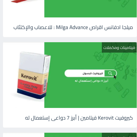
ميلجا ادفانس اقراص Milga Advance : للاعصاب والإكتئاب
فيتامينات ومكملات
كيروفيت Kerovit فيتامين | أبرز 7 دواعى إستعمال له