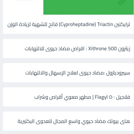
ترايكتين Cyproheptadine) Triactin) فاتح للشهية لزيادة الوزن
زيثرون 500 Xithrone : اقراص مضاد حيوى للالتهابات
سيبروديازول :مضاد حيوى لعلاج الإسهال والالتهابات
فلاجيل ٥٠٠ Flagyl | مطهر معوي أقراص وشراب
هاى بيوتك مضاد حيوي واسع المجال للعدوى البكتيرية