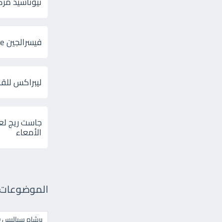
ثيوتاسيد مركب 600 و 300 لإلتهاب
فيسرالجين Visceralgine لآلام الجهاز الهضمى
ليبراكس للق
جاست ريج لع
الأمعاء
الموضوعات ال
برشام سياليس 20