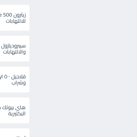
للالتهابات
سيبروديازول 
والالتهابات
وشراب
هاى بيوتك م
البكتيرية