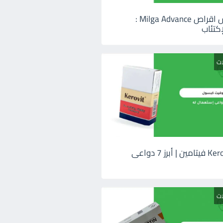
ميلجا ادفانس اقراص Milga Advance :
كتئاب
ات
كيروفيت Kerovit فيتامين | أبرز 7 دواعى
ات