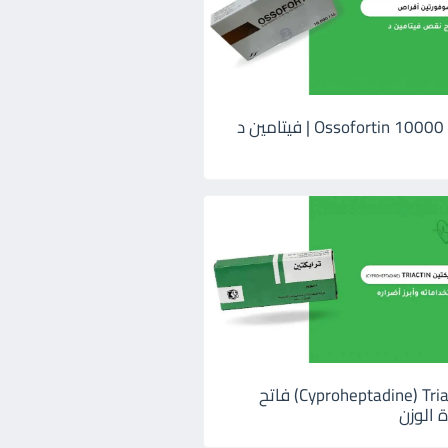
اوسوفورتين 10000 Ossofortin | فيتامين د
ترايكتين Cyproheptadine) Triactin) فاتح
 الوزن