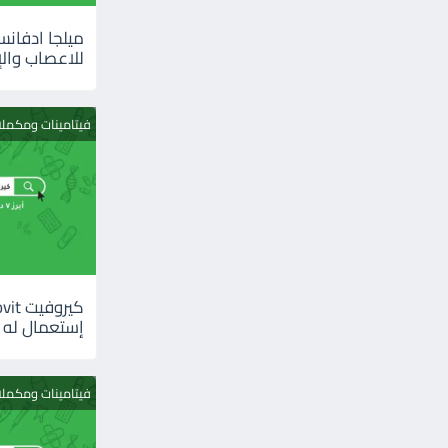
للاعصاب والإ
فيتامينات ومكمل
إستعمال له
فيتامينات ومكمل