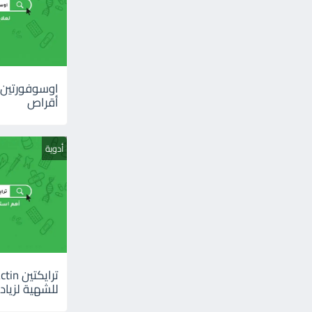
أقراص
أدوية
للشهية لزيادة