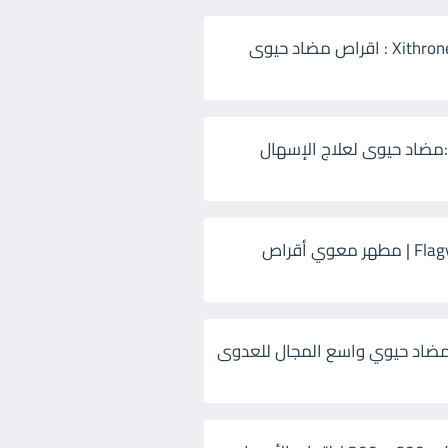
زيثرون 500 Xithrone : اقراص مضاد حيوى
:مضاد حيوى لعلاج الإسهال
فلاجيل ٥٠٠ Flagyl | مطهر معوي أقراص
ضاد حيوي واسع المجال للعدوى