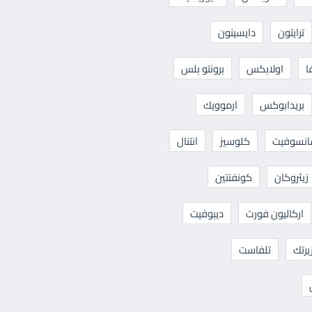
ترايتون
دايسينون
ا
اولابكس
برونتو بلس
بريدابوكس
ارموويك
نسوفيت
كلوسيز
انتنال
زيثروكان
كونفنتين
اركاليون فورت
ديبوفيت
يرتك
تلفاست