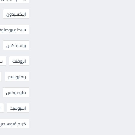
ابيكسيدون
سيكلو بروجينوف
برافاماكس
اتروفنت
سا
ريفاروسبير
فلوموكس
اسبوسيد
ز
كريم فيوسيدين