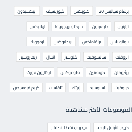
برشام سياليس 20
كلوبكس
كيوريسيف
ابيكسيدون
ترايتون
دايسينون
سيكلو بروجينوفا
اولابكس
برونتو بلس
برافاماكس
بريدابوكس
ارموويك
اتروفنت
سانسوفيت
كلوسيز
انتنال
ريفاروسبير
زيثروكان
كونفنتين
فلوموكس
اركاليون فورت
ديبوفيت
اسبوسيد
زيرتك
تلفاست
كريم فيوسيدين
الموضوعات الأكثر مشاهدة
كريم بانثينول للوجه
فيدروب نقط للاطفال