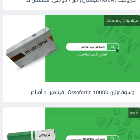
فيتامينات ومكملات
اوسوفورتين 10000 Ossofortin | فيتامين د أقراص
أدوية