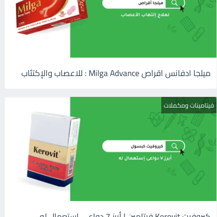
ميلجا ادفانس اقراص Milga Advance : للاعصاب والإكتئاب
فيتامينات ومكملات
كيروفيت Kerovit فيتامين | أبرز 7 دواعى إستعمال له