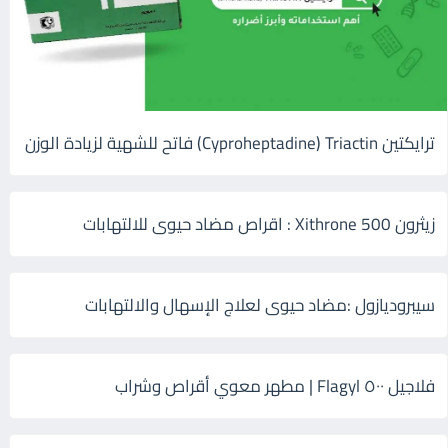
ترايكتين Cyproheptadine) Triactin) فاتح للشهية لزيادة الوزن
زيثرون 500 Xithrone : اقراص مضاد حيوى للالتهابات
سيبروديازول :مضاد حيوى لعلاج الإسهال والالتهابات
فلاجيل ٥٠٠ Flagyl | مطهر معوي أقراص وشراب