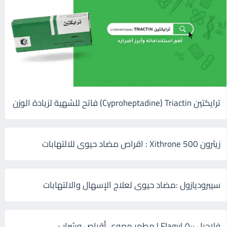
ترايكتين Cyproheptadine) Triactin) فاتح للشهية لزيادة الوزن
زيثرون 500 Xithrone : اقراص مضاد حيوى للالتهابات
سيبروديازول :مضاد حيوى لعلاج الإسهال والالتهابات
فلاجيل ٥٠٠ Flagyl | مطهر معوي أقراص وشراب