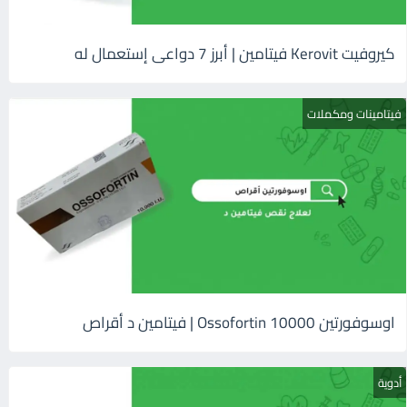
كيروفيت Kerovit فيتامين | أبرز 7 دواعى إستعمال له
فيتامينات ومكملات
اوسوفورتين 10000 Ossofortin | فيتامين د أقراص
أدوية