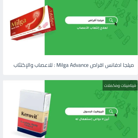
ميلجا ادفانس اقراص Milga Advance : للاعصاب والإكتئاب
فيتامينات ومكملات