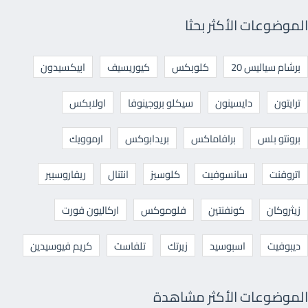
الموضوعات الأكثر بحثا
برشام سياليس 20
كلوبكس
كيوريسيف
ابيكسيدون
ترايتون
دايسينون
سيكلو بروجينوفا
اولابكس
برونتو بلس
برافاماكس
بريدابوكس
ارموويك
اتروفنت
سانسوفيت
كلوسيز
انتنال
ريفاروسبير
زيثروكان
كونفنتين
فلوموكس
اركاليون فورت
ديبوفيت
اسبوسيد
زيرتك
تلفاست
كريم فيوسيدين
الموضوعات الأكثر مشاهدة