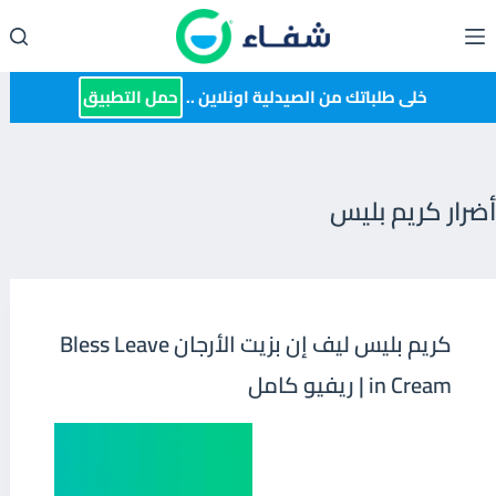
لتجاوز
لى
لمحتوى
خلى طلباتك من الصيدلية اونلاين ..
حمل التطبيق
أضرار كريم بليس
كريم بليس ليف إن بزيت الأرجان Bless Leave
in Cream | ريفيو كامل