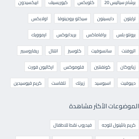
برشام سياليس 20
كلوبكس
كيوريسيف
ابيكسيدون
ترايتون
دايسينون
سيكلو بروجينوفا
اولابكس
برونتو بلس
برافاماكس
بريدابوكس
ارموويك
اتروفنت
سانسوفيت
كلوسيز
انتنال
ريفاروسبير
زيثروكان
كونفنتين
فلوموكس
اركاليون فورت
ديبوفيت
اسبوسيد
زيرتك
تلفاست
كريم فيوسيدين
الموضوعات الأكثر مشاهدة
كريم بانثينول للوجه
فيدروب نقط للاطفال