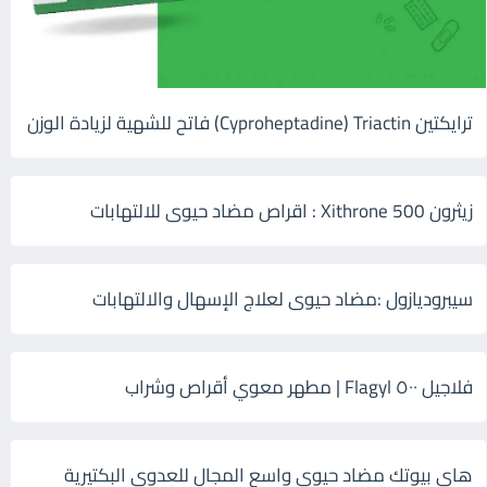
ترايكتين Cyproheptadine) Triactin) فاتح للشهية لزيادة الوزن
زيثرون 500 Xithrone : اقراص مضاد حيوى للالتهابات
سيبروديازول :مضاد حيوى لعلاج الإسهال والالتهابات
فلاجيل ٥٠٠ Flagyl | مطهر معوي أقراص وشراب
هاى بيوتك مضاد حيوي واسع المجال للعدوى البكتيرية