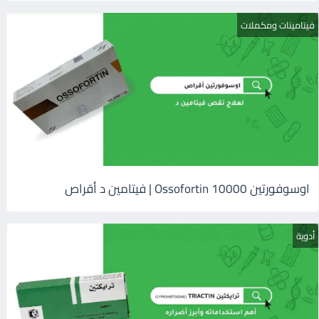
فيتامينات ومكملات
اوسوفورتين 10000 Ossofortin | فيتامين د أقراص
أدوية