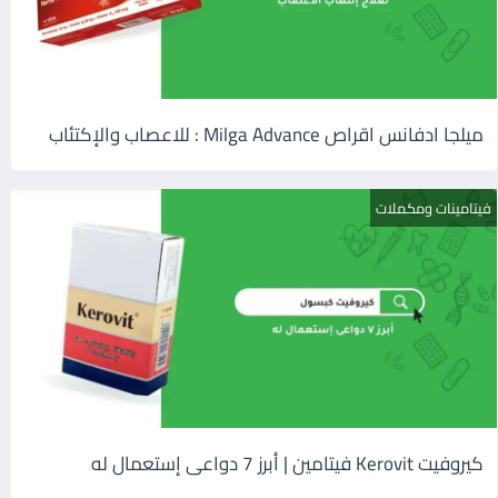
ميلجا ادفانس اقراص Milga Advance : للاعصاب والإكتئاب
فيتامينات ومكملات
كيروفيت Kerovit فيتامين | أبرز 7 دواعى إستعمال له