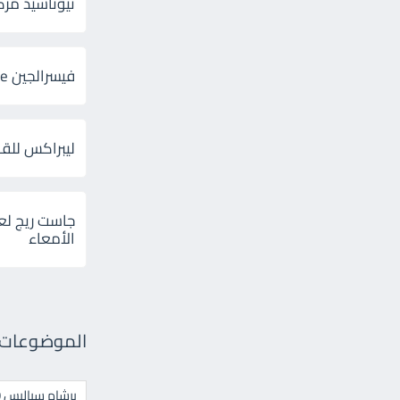
ثيوتاسيد مركب 600 و 300 لإلتهاب
فيسرالجين Visceralgine لآلام الجهاز الهضمى
ليبراكس للق
جاست ريج لع
الأمعاء
الموضوعات ال
برشام سياليس 20