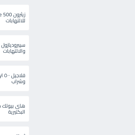
للالتهابات
سيبروديازول 
والالتهابات
وشراب
هاى بيوتك م
البكتيرية