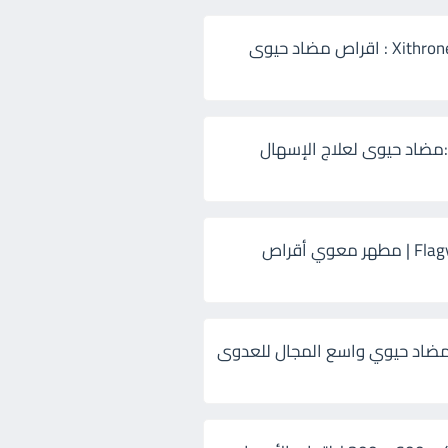
زيثرون 500 Xithrone : اقراص مضاد حيوى
:مضاد حيوى لعلاج الإسهال
فلاجيل ٥٠٠ Flagyl | مطهر معوي أقراص
ضاد حيوي واسع المجال للعدوى