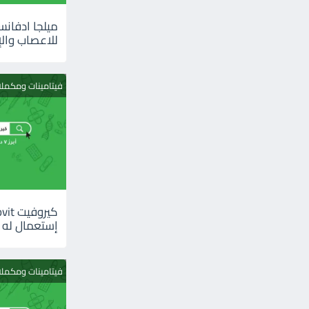
للاعصاب والإ
فيتامينات ومكمل
إستعمال له
فيتامينات ومكمل