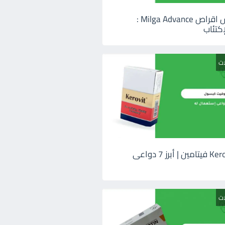
ميلجا ادفانس اقراص Milga Advance :
كتئاب
ات
كيروفيت Kerovit فيتامين | أبرز 7 دواعى
ات