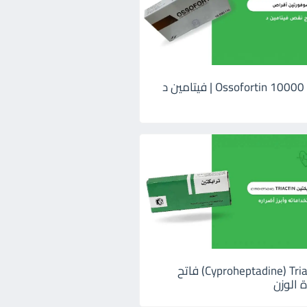
اوسوفورتين 10000 Ossofortin | فيتامين د
ترايكتين Cyproheptadine) Triactin) فاتح
 الوزن