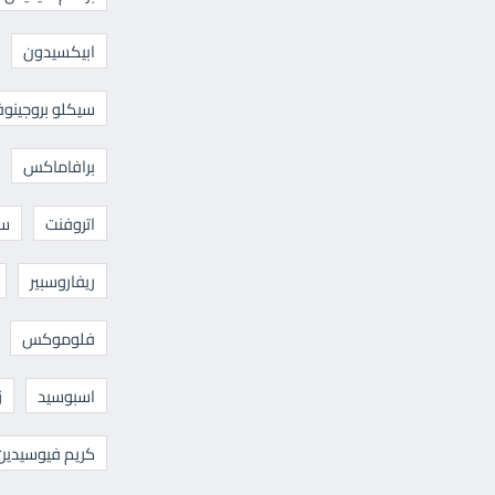
ابيكسيدون
سيكلو بروجينوف
برافاماكس
اتروفنت
سا
ريفاروسبير
فلوموكس
اسبوسيد
ز
كريم فيوسيدين