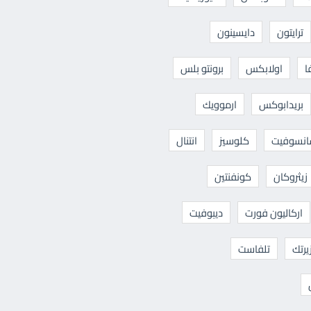
ترايتون
دايسينون
ا
اولابكس
برونتو بلس
بريدابوكس
ارموويك
نسوفيت
كلوسيز
انتنال
زيثروكان
كونفنتين
اركاليون فورت
ديبوفيت
يرتك
تلفاست