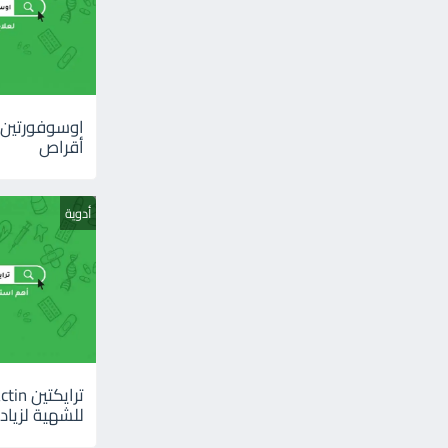
أقراص
أدوية
للشهية لزيادة