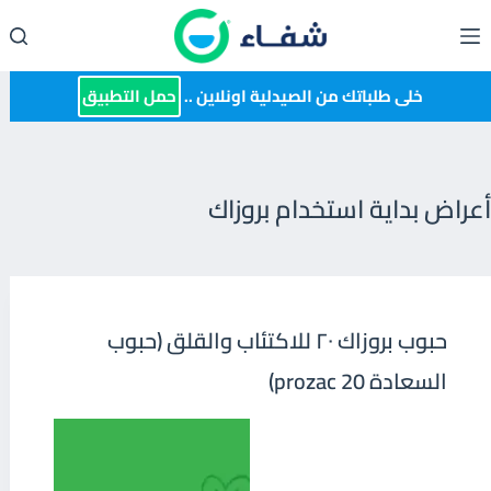
لتجاوز
لى
لمحتوى
خلى طلباتك من الصيدلية اونلاين ..
حمل التطبيق
أعراض بداية استخدام بروزاك
حبوب بروزاك ٢٠ للاكتئاب والقلق (حبوب
السعادة prozac 20)