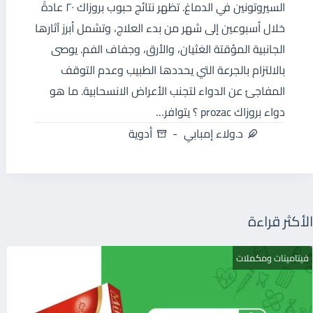
السيروتونين في الدماغ. تظهر نتائج حبوب بروزاك ٢٠ عادةً
خلال أسبوعين إلى شهر من بدء العلاج، وتشمل أبرز آثارها
الجانبية المؤقتة الغثيان، والأرق، وجفاف الفم. يوصى
بالالتزام بالجرعة التي يحددها الطبيب وعدم التوقف
المفاجئ عن الدواء لتجنب الأعراض الانسحابية. ما هو
دواء بروزاك prozac ؟ يتوافر…
د.ولاء إمبابي
أدوية
الأكثر قراءة
فيتامينات ومكملات