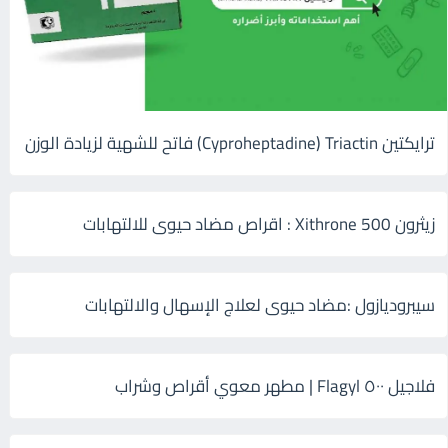
ترايكتين Cyproheptadine) Triactin) فاتح للشهية لزيادة الوزن
زيثرون 500 Xithrone : اقراص مضاد حيوى للالتهابات
سيبروديازول :مضاد حيوى لعلاج الإسهال والالتهابات
فلاجيل ٥٠٠ Flagyl | مطهر معوي أقراص وشراب