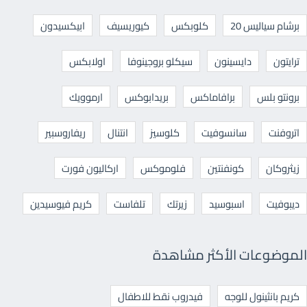
برشام سياليس 20
كلوبكس
كيوريسيف
ابيكسيدون
ترايتون
دايسينون
سيكلو بروجينوفا
اولابكس
برونتو بلس
برافاماكس
بريدابوكس
ارموويك
اتروفنت
سانسوفيت
كلوسيز
انتنال
ريفاروسبير
زيثروكان
كونفنتين
فلوموكس
اركاليون فورت
ديبوفيت
اسبوسيد
زيرتك
تلفاست
كريم فيوسيدين
الموضوعات الأكثر مشاهدة
كريم بانثينول للوجه
فيدروب نقط للاطفال