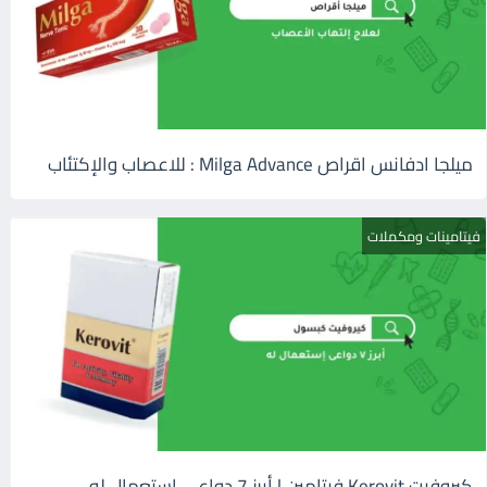
ميلجا ادفانس اقراص Milga Advance : للاعصاب والإكتئاب
فيتامينات ومكملات
كيروفيت Kerovit فيتامين | أبرز 7 دواعى إستعمال له