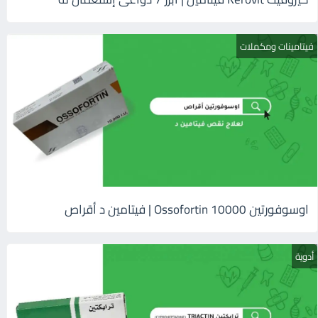
فيتامينات ومكملات
اوسوفورتين 10000 Ossofortin | فيتامين د أقراص
أدوية