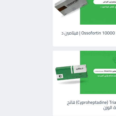
اوسوفورتين 10000 Ossofortin | فيتامين د
ترايكتين Cyproheptadine) Triactin) فاتح
 الوزن