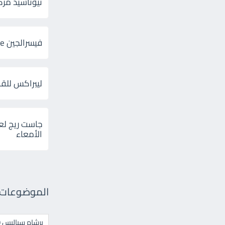
ثيوتاسيد مركب 600 و 300 لإلتهاب
فيسرالجين Visceralgine لآلام الجهاز الهضمى
ليبراكس للق
جاست ريج لع
الأمعاء
الموضوعات ال
برشام سياليس 20