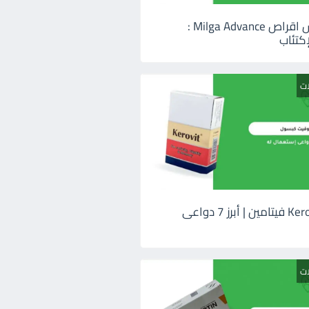
ميلجا ادفانس اقراص Milga Advance :
كتئاب
ات
كيروفيت Kerovit فيتامين | أبرز 7 دواعى
ات