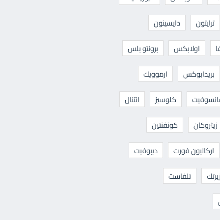
ترايتون
دايسينون
ا
اولابكس
برونتو بلس
بريدابوكس
ارموويك
نسوفيت
كلوسيز
انتنال
زيثروكان
كونفنتين
اركاليون فورت
ديبوفيت
يرتك
تلفاست