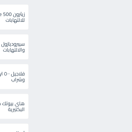
للالتهابات
سيبروديازول 
والالتهابات
وشراب
هاى بيوتك م
البكتيرية