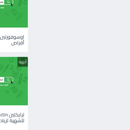
أقراص
أدوية
للشهية لزيادة