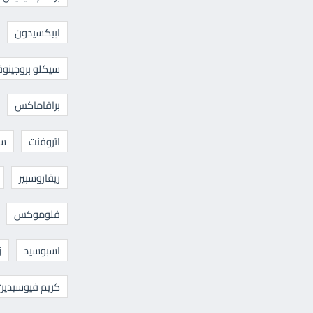
ابيكسيدون
سيكلو بروجينوف
برافاماكس
اتروفنت
سا
ريفاروسبير
فلوموكس
اسبوسيد
ز
كريم فيوسيدين