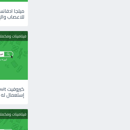
للاعصاب والإ
فيتامينات ومكمل
إستعمال له
فيتامينات ومكمل