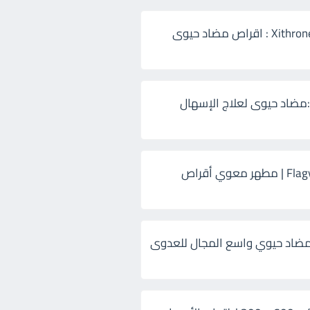
زيثرون 500 Xithrone : اقراص مضاد حيوى
:مضاد حيوى لعلاج الإسهال
فلاجيل ٥٠٠ Flagyl | مطهر معوي أقراص
ضاد حيوي واسع المجال للعدوى