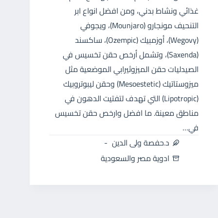
غذائي ونشاط بدني، ومن افضل انواع ابر
التنحيف مونجارو (Mounjaro)، ويجوفي
(Wegovy)، أوزمبيك (Ozempic)، ساكسند
(Saxenda)، وتشمل أرخص حقن تخسيس في
الصيدليات حقن الميزوثيرابي الموضعية مثل
ميزوستاتيك (Mesoestetic) وحقن ليبوتروبيك
(Lipotropic) التي تهدف لتفتيت الدهون في
مناطق معينة. ما افضل وارخص حقن تخسيس
في…
د.حفصة ولى الدين
ادوية مصر والسعودية