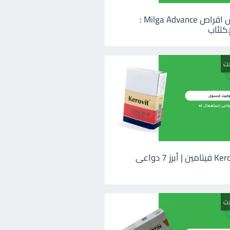
ميلجا ادفانس اقراص Milga Advance :
كتئاب
ات
كيروفيت Kerovit فيتامين | أبرز 7 دواعى
ات