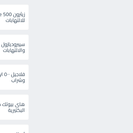
للالتهابات
سيبروديازول 
والالتهابات
وشراب
هاى بيوتك م
البكتيرية