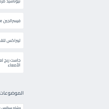
ثيوتاسيد مركب 600 و 300 لإلتهاب
فيسرالجين Visceralgine لآلام الجهاز الهضمى
ليبراكس للق
جاست ريج لع
الأمعاء
الموضوعات ال
برشام سياليس 20