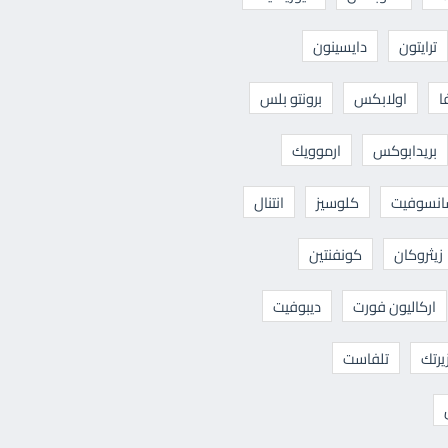
ترايتون
دايسينون
ا
اولابكس
برونتو بلس
بريدابوكس
ارموويك
نسوفيت
كلوسيز
انتنال
زيثروكان
كونفنتين
اركاليون فورت
ديبوفيت
يرتك
تلفاست