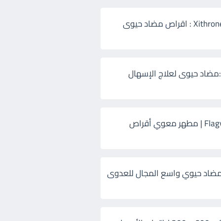
زيثرون 500 Xithrone : اقراص مضاد حيوى
:مضاد حيوى لعلاج الإسهال
فلاجيل ٥٠٠ Flagyl | مطهر معوي أقراص
ضاد حيوي واسع المجال للعدوى