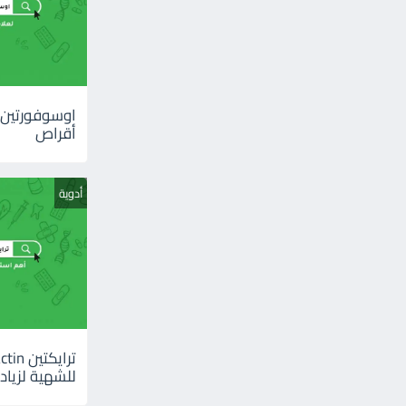
أقراص
أدوية
للشهية لزيادة