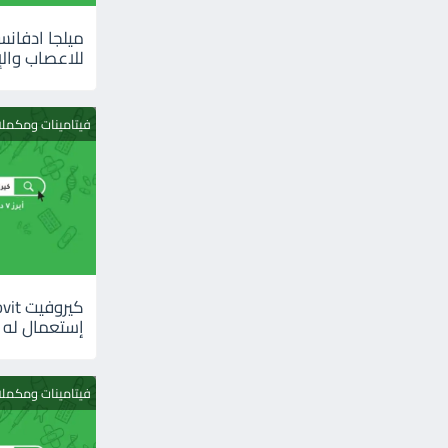
للاعصاب والإ
فيتامينات ومكمل
إستعمال له
فيتامينات ومكمل