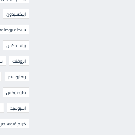
ابيكسيدون
سيكلو بروجينوف
برافاماكس
اتروفنت
سا
ريفاروسبير
فلوموكس
اسبوسيد
ز
كريم فيوسيدين