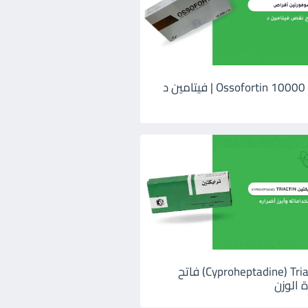
اوسوفورتين 10000 Ossofortin | فيتامين د
ترايكتين Cyproheptadine) Triactin) فاتح
 الوزن