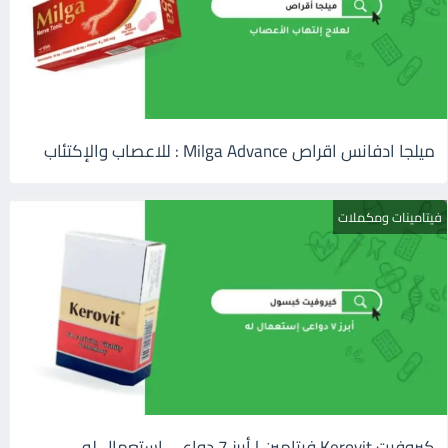
ميلجا ادفانس اقراص Milga Advance : للاعصاب والإكتئاب
فيتامينات ومكملات
كيروفيت Kerovit فيتامين | أبرز 7 دواعى إستعمال له