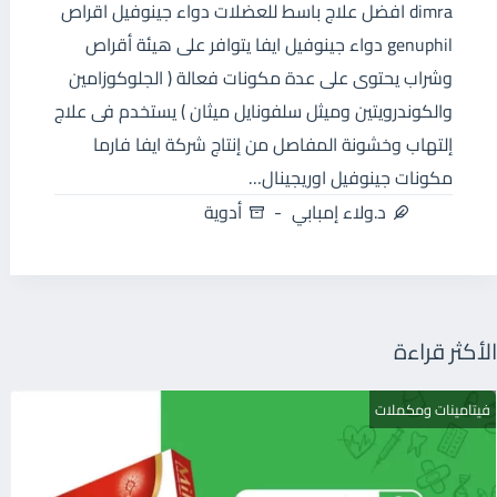
dimra افضل علاج باسط للعضلات دواء جينوفيل اقراص
genuphil دواء جينوفيل ايفا يتوافر على هيئة أقراص
وشراب يحتوى على عدة مكونات فعالة ( الجلوكوزامين
والكوندرويتين وميثل سلفونايل ميثان ) يستخدم فى علاج
إلتهاب وخشونة المفاصل من إنتاج شركة ايفا فارما
مكونات جينوفيل اوريجينال…
د.ولاء إمبابي
أدوية
الأكثر قراءة
فيتامينات ومكملات