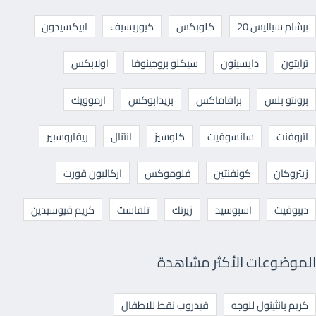
برشام سياليس 20
كلوبكس
كيوريسيف
ابيكسيدون
ترايتون
دايسينون
سيكلو بروجينوفا
اولابكس
برونتو بلس
برافاماكس
بريدابوكس
ارموويك
اتروفنت
سانسوفيت
كلوسيز
انتنال
ريفاروسبير
زيثروكان
كونفنتين
فلوموكس
اركاليون فورت
ديبوفيت
اسبوسيد
زيرتك
تلفاست
كريم فيوسيدين
الموضوعات الأكثر مشاهدة
كريم بانثينول للوجه
فيدروب نقط للاطفال