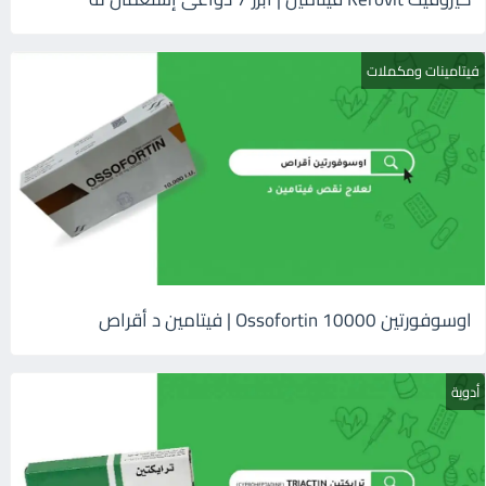
فيتامينات ومكملات
اوسوفورتين 10000 Ossofortin | فيتامين د أقراص
أدوية