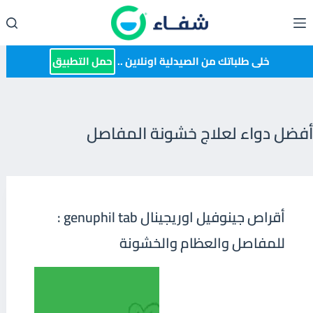
لتجاوز
لى
لمحتوى
خلى طلباتك من الصيدلية اونلاين ..
حمل التطبيق
أفضل دواء لعلاج خشونة المفاصل
أقراص جينوفيل اوريجينال genuphil tab :
للمفاصل والعظام والخشونة