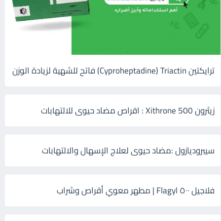
ترايكتين Cyproheptadine) Triactin) فاتح للشهية لزيادة الوزن
زيثرون 500 Xithrone : اقراص مضاد حيوى للالتهابات
سيبروديازول :مضاد حيوى لعلاج الإسهال والالتهابات
فلاجيل ٥٠٠ Flagyl | مطهر معوي أقراص وشراب