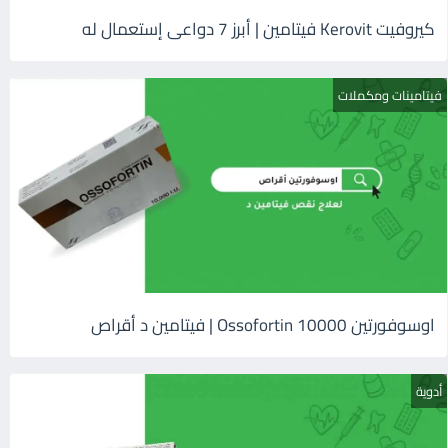
كيروفيت Kerovit فيتامين | أبرز 7 دواعى إستعمال له
فيتامينات ومكملات
اوسوفورتين 10000 Ossofortin | فيتامين د أقراص
أدوية