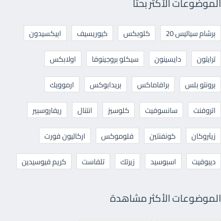
الموضوعات الأكثر بحثا
برشام سياليس 20
كلوبكس
كيوريسيف
ابيكسيدون
ترايتون
دايسينون
سيكلو بروجينوفا
اولابكس
برونتو بلس
برافاماكس
بريدابوكس
ارموويك
اتروفنت
سانسوفيت
كلوسيز
انتنال
ريفاروسبير
زيثروكان
كونفنتين
فلوموكس
اركاليون فورت
ديبوفيت
اسبوسيد
زيرتك
تلفاست
كريم فيوسيدين
الموضوعات الأكثر مشاهدة