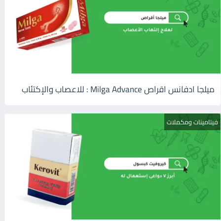
ميلجا ادفانس اقراص Milga Advance : للاعصاب والإكتئاب
فيتامينات ومكملات