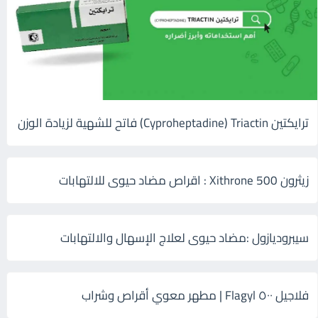
ترايكتين Cyproheptadine) Triactin) فاتح للشهية لزيادة الوزن
زيثرون 500 Xithrone : اقراص مضاد حيوى للالتهابات
سيبروديازول :مضاد حيوى لعلاج الإسهال والالتهابات
فلاجيل ٥٠٠ Flagyl | مطهر معوي أقراص وشراب