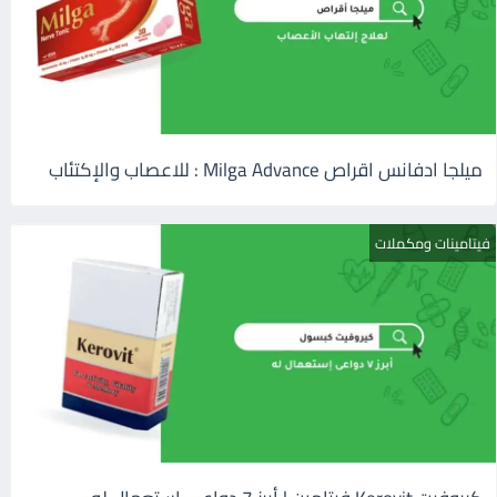
ميلجا ادفانس اقراص Milga Advance : للاعصاب والإكتئاب
فيتامينات ومكملات