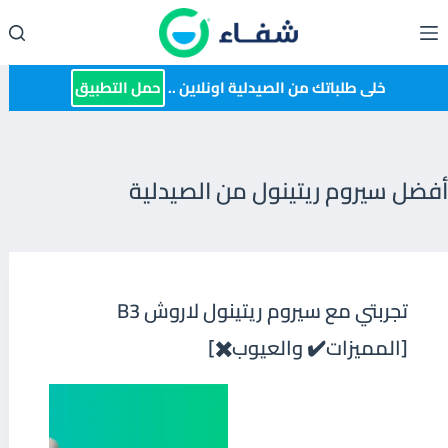
لتجاوز
لى
لمحتوى
خلى طلباتك من الصيدلية اونلاين ..
حمل التطبيق
أفضل سيروم ريتينول من الصيدلية
تجربتي مع سيروم ريتينول لاروش B3
[المميزات✔️ والعيوب✖️]