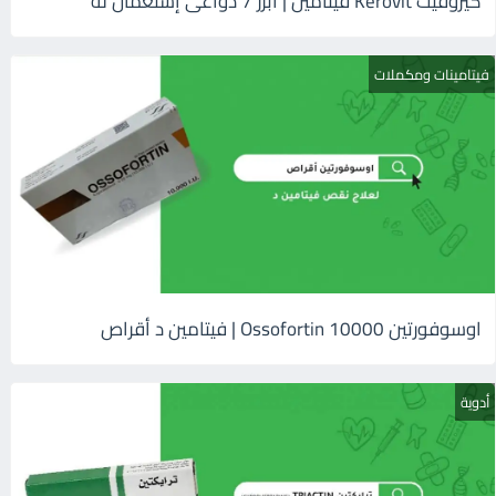
كيروفيت Kerovit فيتامين | أبرز 7 دواعى إستعمال له
فيتامينات ومكملات
اوسوفورتين 10000 Ossofortin | فيتامين د أقراص
أدوية