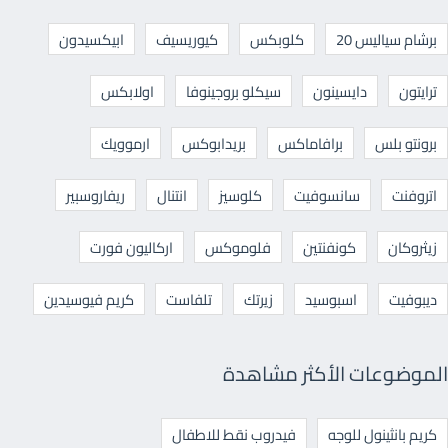
برشام سياليس 20
كلوبكس
كيوريسيف
ابيكسيدون
ترايتون
دايسينون
سيكلو بروجينوفا
اولابكس
برونتو بلس
برافاماكس
بريدابوكس
ارموويك
اتروفنت
سانسوفيت
كلوسيز
انتنال
ريفاروسبير
زيثروكان
كونفنتين
فلوموكس
اركاليون فورت
ديبوفيت
اسبوسيد
زيرتك
تلفاست
كريم فيوسيدين
الموضوعات الأكثر مشاهدة
كريم بانثينول للوجه
فيدروب نقط للاطفال