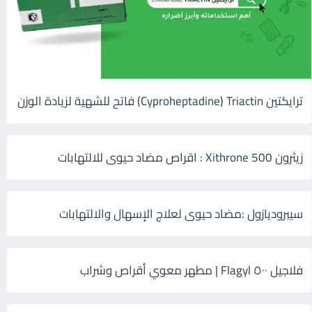
ترايكتين Cyproheptadine) Triactin) فاتح للشهية لزيادة الوزن
زيثرون 500 Xithrone : اقراص مضاد حيوى للالتهابات
سيبروديازول :مضاد حيوى لعلاج الإسهال والالتهابات
فلاجيل ٥٠٠ Flagyl | مطهر معوي أقراص وشراب