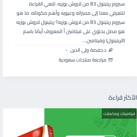
سيروم ريتينول B3 من لاروش بوزيه، تابعي القراءة
لتتعرفي معنا إلى مميزاته وعيوبه وأهم مكوناته. ما هو
سيروم ريتينول B3 من لاروش بوزيه؟ ريتينول لاروش بوزيه
هو مصل يحتوي على فيتامين أ المعروف أيضًا باسم
(الريتينول) وفيتامين…
د.حفصة ولى الدين
مراجعة منتجات سعودية
الأكثر قراءة
فيتامينات ومكملات