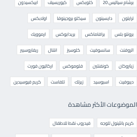
برشام سياليس 20
كلوبكس
كيوريسيف
ابيكسيدون
ترايتون
دايسينون
سيكلو بروجينوفا
اولابكس
برونتو بلس
برافاماكس
بريدابوكس
ارموويك
اتروفنت
سانسوفيت
كلوسيز
انتنال
ريفاروسبير
زيثروكان
كونفنتين
فلوموكس
اركاليون فورت
ديبوفيت
اسبوسيد
زيرتك
تلفاست
كريم فيوسيدين
الموضوعات الأكثر مشاهدة
كريم بانثينول للوجه
فيدروب نقط للاطفال