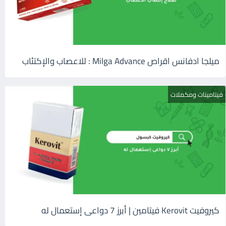
ميلجا ادفانس اقراص Milga Advance : للاعصاب والإكتئاب
فيتامينات ومكملات
كيروفيت Kerovit فيتامين | أبرز 7 دواعى إستعمال له