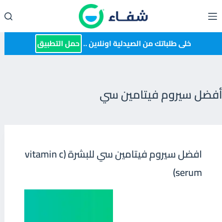
لتجاوز
لى
لمحتوى
خلى طلباتك من الصيدلية اونلاين ..
حمل التطبيق
أفضل سيروم فيتامين سي
افضل سيروم فيتامين سي للبشرة (vitamin c
serum)