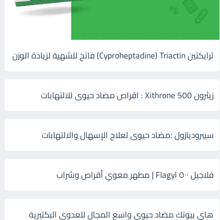
ترايكتين Cyproheptadine) Triactin) فاتح للشهية لزيادة الوزن
زيثرون 500 Xithrone : اقراص مضاد حيوى للالتهابات
سيبروديازول :مضاد حيوى لعلاج الإسهال والالتهابات
فلاجيل ٥٠٠ Flagyl | مطهر معوي أقراص وشراب
هاى بيوتك مضاد حيوي واسع المجال للعدوى البكتيرية