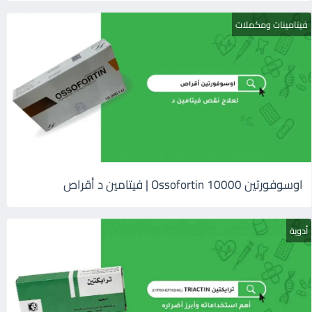
فيتامينات ومكملات
اوسوفورتين 10000 Ossofortin | فيتامين د أقراص
أدوية