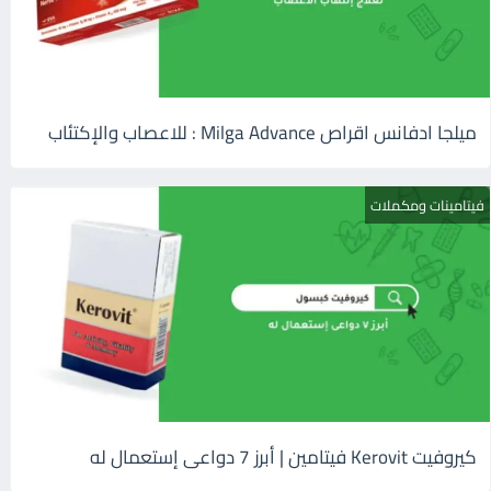
ميلجا ادفانس اقراص Milga Advance : للاعصاب والإكتئاب
فيتامينات ومكملات
كيروفيت Kerovit فيتامين | أبرز 7 دواعى إستعمال له