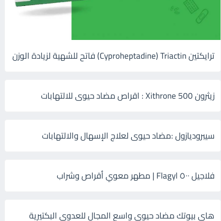
ترايكتين Cyproheptadine) Triactin) فاتح للشهية لزيادة الوزن
زيثرون 500 Xithrone : اقراص مضاد حيوى للالتهابات
سيبروديازول :مضاد حيوى لعلاج الإسهال والالتهابات
فلاجيل ٥٠٠ Flagyl | مطهر معوي أقراص وشراب
هاى بيوتك مضاد حيوي واسع المجال للعدوى البكتيرية