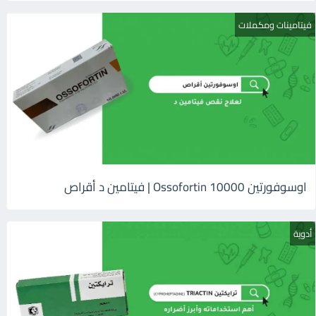
فيتامينات ومكملات
اوسوفورتين 10000 Ossofortin | فيتامين د أقراص
أدوية