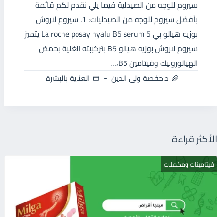
سيروم للوجه من الصيدلية فيما يلي نقدم لكم قائمة
بأفضل سيروم للوجه من الصيدليات: 1. سيروم لاروش
بوزيه هيالو بي 5 La roche posay hyalu B5 serum يتميز
سيروم لاروش بوزيه هيالو B5 بتركيبته الغنية بحمض
الهيالورونيك وفيتامين B5،…
د.حفصة ولى الدين
العناية بالبشرة
الأكثر قراءة
فيتامينات ومكملات