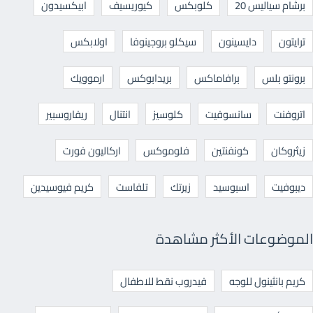
برشام سياليس 20
كلوبكس
كيوريسيف
ابيكسيدون
ترايتون
دايسينون
سيكلو بروجينوفا
اولابكس
برونتو بلس
برافاماكس
بريدابوكس
ارموويك
اتروفنت
سانسوفيت
كلوسيز
انتنال
ريفاروسبير
زيثروكان
كونفنتين
فلوموكس
اركاليون فورت
ديبوفيت
اسبوسيد
زيرتك
تلفاست
كريم فيوسيدين
الموضوعات الأكثر مشاهدة
كريم بانثينول للوجه
فيدروب نقط للاطفال