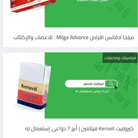
ميلجا ادفانس اقراص Milga Advance : للاعصاب والإكتئاب
فيتامينات ومكملات
كيروفيت Kerovit فيتامين | أبرز 7 دواعى إستعمال له