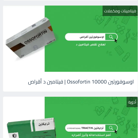
فيتامينات ومكملات
اوسوفورتين 10000 Ossofortin | فيتامين د أقراص
أدوية