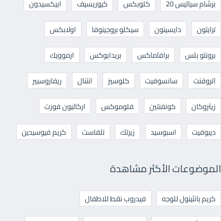
برشام سياليس 20
كلوبكس
كيوريسيف
ابيكسيدون
ترايتون
دايسينون
سيكلو بروجينوفا
اولابكس
برونتو بلس
برافاماكس
بريدابوكس
ارموويك
اتروفنت
سانسوفيت
كلوسيز
انتنال
ريفاروسبير
زيثروكان
كونفنتين
فلوموكس
اركاليون فورت
ديبوفيت
اسبوسيد
زيرتك
تلفاست
كريم فيوسيدين
الموضوعات الأكثر مشاهدة
كريم بانثينول للوجه
فيدروب نقط للاطفال