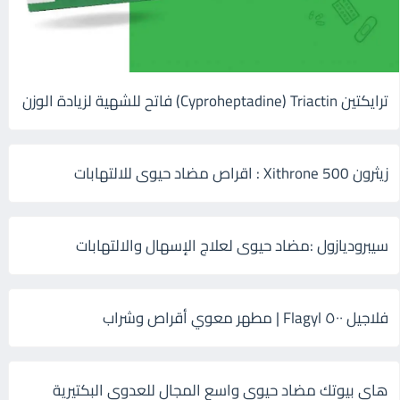
ترايكتين Cyproheptadine) Triactin) فاتح للشهية لزيادة الوزن
زيثرون 500 Xithrone : اقراص مضاد حيوى للالتهابات
سيبروديازول :مضاد حيوى لعلاج الإسهال والالتهابات
فلاجيل ٥٠٠ Flagyl | مطهر معوي أقراص وشراب
هاى بيوتك مضاد حيوي واسع المجال للعدوى البكتيرية