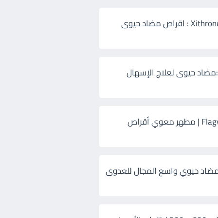
زيثرون 500 Xithrone : اقراص مضاد حيوى
:مضاد حيوى لعلاج الإسهال
فلاجيل ٥٠٠ Flagyl | مطهر معوي أقراص
ضاد حيوي واسع المجال للعدوى