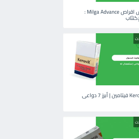
ميلجا ادفانس اقراص Milga Advance :
كتئاب
ات
كيروفيت Kerovit فيتامين | أبرز 7 دواعى
ات