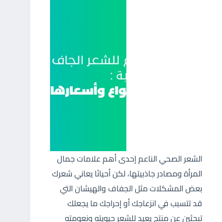
الشعر الصحي الناعم إحدى أهم علامات جمال
المرأة ومصادر جاذبيتها، لكن أحيانًا يعاني شعرك
بعض المشكلات مثل الجفاف والهيشان التي
قد تتسبب في انزعاجك أو إحراجك ما يجعلك
تبحثين عن منتج يعيد للشعر حيويته ونعومته