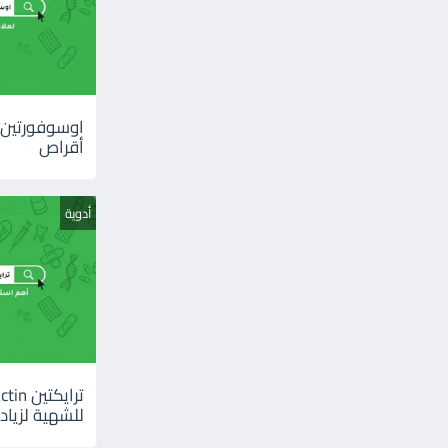
أقراص
أدوية
للشهية لزيادة