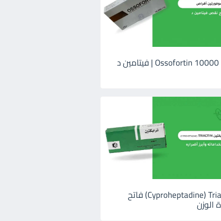
اوسوفورتين 10000 Ossofortin | فيتامين د
ترايكتين Cyproheptadine) Triactin) فاتح
 الوزن