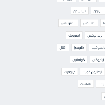
ترايتون
دايسينون
ا
اولابكس
برونتو بلس
بريدابوكس
ارموويك
نسوفيت
كلوسيز
انتنال
زيثروكان
كونفنتين
اركاليون فورت
ديبوفيت
يرتك
تلفاست