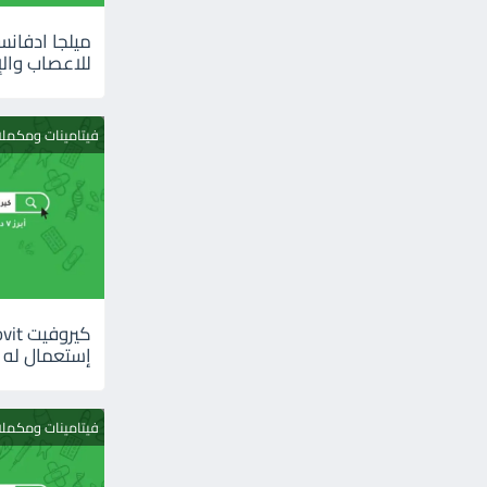
للاعصاب والإ
فيتامينات ومكمل
إستعمال له
فيتامينات ومكمل