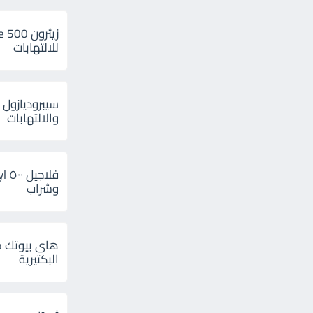
للالتهابات
سيبروديازول 
والالتهابات
وشراب
هاى بيوتك م
البكتيرية