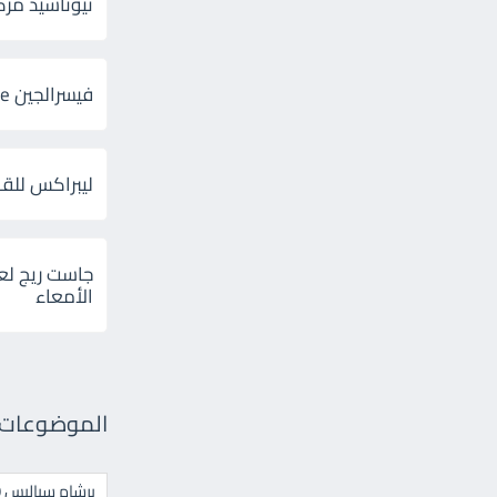
ثيوتاسيد مركب 600 و 300 لإلتهاب
فيسرالجين Visceralgine لآلام الجهاز الهضمى
ليبراكس للق
جاست ريج لع
الأمعاء
الموضوعات ال
برشام سياليس 20