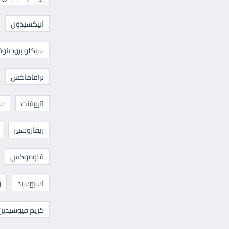
ابيكسيدون
سيكلو بروجينوف
برافاماكس
اتروفنت
سا
ريفاروسبير
فلوموكس
اسبوسيد
ز
كريم فيوسيدين