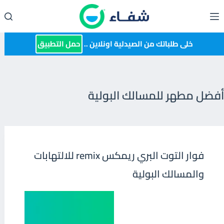
لتجاوز
لى
لمحتوى
خلى طلباتك من الصيدلية اونلاين ..
حمل التطبيق
أفضل مطهر للمسالك البولية
فوار التوت البري ريمكس remix للالتهابات
والمسالك البولية