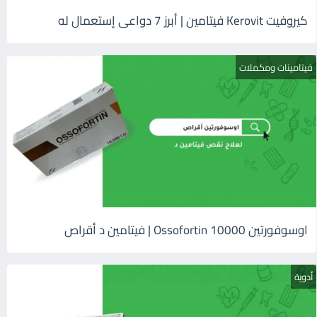
كيروفيت Kerovit فيتامين | أبرز 7 دواعى إستعمال له
فيتامينات ومكملات
اوسوفورتين 10000 Ossofortin | فيتامين د أقراص
أدوية