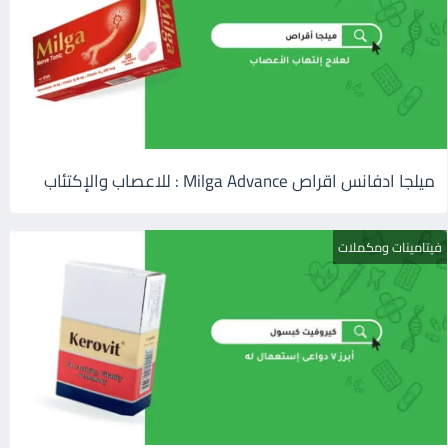
ميلجا ادفانس اقراص Milga Advance : للاعصاب والإكتئاب
فيتامينات ومكملات