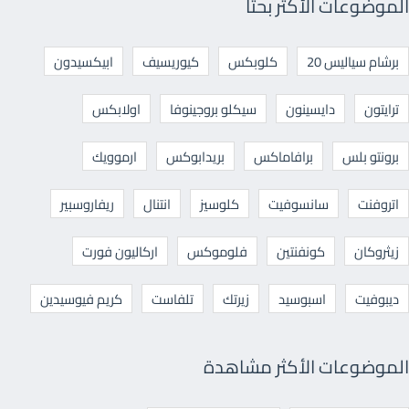
الموضوعات الأكثر بحثا
برشام سياليس 20
كلوبكس
كيوريسيف
ابيكسيدون
ترايتون
دايسينون
سيكلو بروجينوفا
اولابكس
برونتو بلس
برافاماكس
بريدابوكس
ارموويك
اتروفنت
سانسوفيت
كلوسيز
انتنال
ريفاروسبير
زيثروكان
كونفنتين
فلوموكس
اركاليون فورت
ديبوفيت
اسبوسيد
زيرتك
تلفاست
كريم فيوسيدين
الموضوعات الأكثر مشاهدة