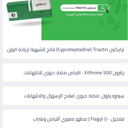
ترايكتين Cyproheptadine) Triactin) فاتح للشهية لزيادة الوزن
زيثرون 500 Xithrone : اقراص مضاد حيوى للالتهابات
سيبروديازول :مضاد حيوى لعلاج الإسهال والالتهابات
فلاجيل ٥٠٠ Flagyl | مطهر معوي أقراص وشراب