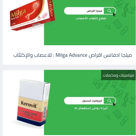
ميلجا ادفانس اقراص Milga Advance : للاعصاب والإكتئاب
فيتامينات ومكملات