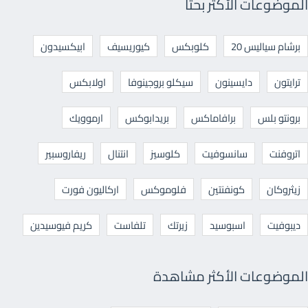
الموضوعات الأكثر بحثا
برشام سياليس 20
كلوبكس
كيوريسيف
ابيكسيدون
ترايتون
دايسينون
سيكلو بروجينوفا
اولابكس
برونتو بلس
برافاماكس
بريدابوكس
ارموويك
اتروفنت
سانسوفيت
كلوسيز
انتنال
ريفاروسبير
زيثروكان
كونفنتين
فلوموكس
اركاليون فورت
ديبوفيت
اسبوسيد
زيرتك
تلفاست
كريم فيوسيدين
الموضوعات الأكثر مشاهدة