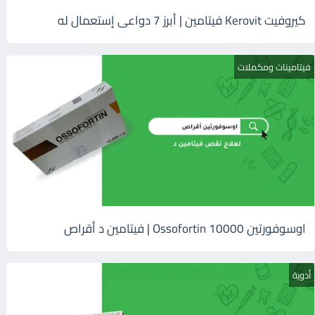
كيروفيت Kerovit فيتامين | أبرز 7 دواعى إستعمال له
فيتامينات ومكملات
اوسوفورتين 10000 Ossofortin | فيتامين د أقراص
أدوية