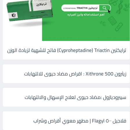
ترايكتين Cyproheptadine) Triactin) فاتح للشهية لزيادة الوزن
زيثرون 500 Xithrone : اقراص مضاد حيوى للالتهابات
سيبروديازول :مضاد حيوى لعلاج الإسهال والالتهابات
فلاجيل ٥٠٠ Flagyl | مطهر معوي أقراص وشراب