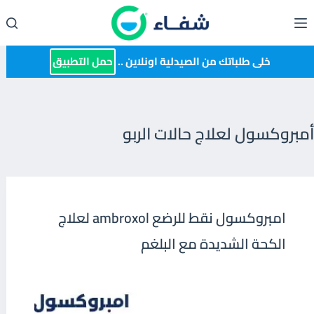
لتجاوز
لى
لمحتوى
خلى طلباتك من الصيدلية اونلاين ..
حمل التطبيق
أمبروكسول لعلاج حالات الربو
امبروكسول نقط للرضع ambroxol لعلاج
الكحة الشديدة مع البلغم