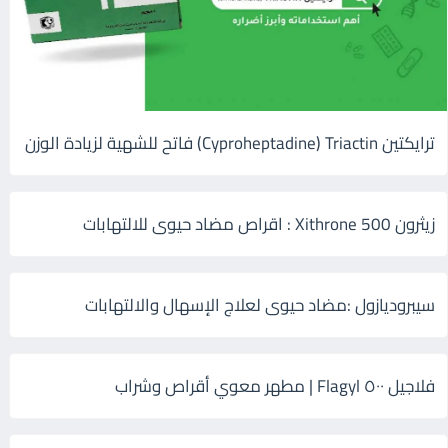
ترايكتين Cyproheptadine) Triactin) فاتح للشهية لزيادة الوزن
زيثرون 500 Xithrone : اقراص مضاد حيوى للالتهابات
سيبروديازول :مضاد حيوى لعلاج الإسهال والالتهابات
فلاجيل ٥٠٠ Flagyl | مطهر معوي أقراص وشراب