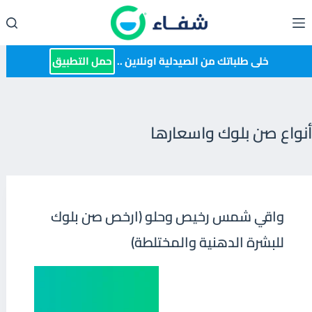
لتجاوز
لى
لمحتوى
خلى طلباتك من الصيدلية اونلاين ..
حمل التطبيق
أنواع صن بلوك واسعارها
واقي شمس رخيص وحلو (ارخص صن بلوك
للبشرة الدهنية والمختلطة)