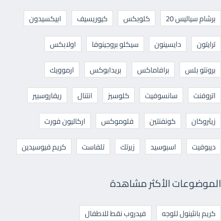
برشام سياليس 20
كلوبكس
كيوريسيف
ابيكسيدون
ترايتون
دايسينون
سيكلو بروجينوفا
اولابكس
برونتو بلس
برافاماكس
بريدابوكس
ارموويك
اتروفنت
سانسوفيت
كلوسيز
انتنال
ريفاروسبير
زيثروكان
كونفنتين
فلوموكس
اركاليون فورت
ديبوفيت
اسبوسيد
زيرتك
تلفاست
كريم فيوسيدين
الموضوعات الأكثر مشاهدة
كريم بانثينول للوجه
فيدروب نقط للاطفال