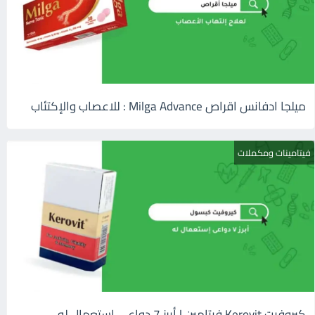
ميلجا ادفانس اقراص Milga Advance : للاعصاب والإكتئاب
فيتامينات ومكملات
كيروفيت Kerovit فيتامين | أبرز 7 دواعى إستعمال له