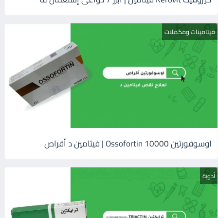
فيتامينات ومكملات
اوسوفورتين 10000 Ossofortin | فيتامين د أقراص
أدوية