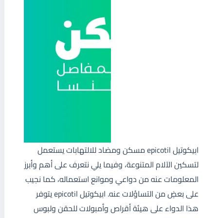
ابيكوتيل epicotil مسكن ومضاد للالتهابات يستعمل
لتسكين الآلام المتنوعة، وفيما يلي نتعرف على أهم وأبرز
المعلومات عنه من دواعي وموانع استعماله، كما نجيب
على بعضٍ من التساؤلات عنه. ابيكوتيل epicotil يتوفر
هذا الدواء على هيئة أقراص وأمبولات للحقن ولبوس