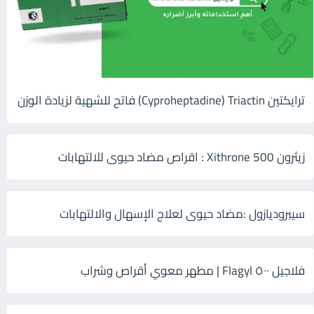
ترايكتين Cyproheptadine) Triactin) فاتح للشهية لزيادة الوزن
زيثرون 500 Xithrone : اقراص مضاد حيوى للالتهابات
سيبروديازول :مضاد حيوى لعلاج الإسهال والالتهابات
فلاجيل ٥٠٠ Flagyl | مطهر معوي أقراص وشراب