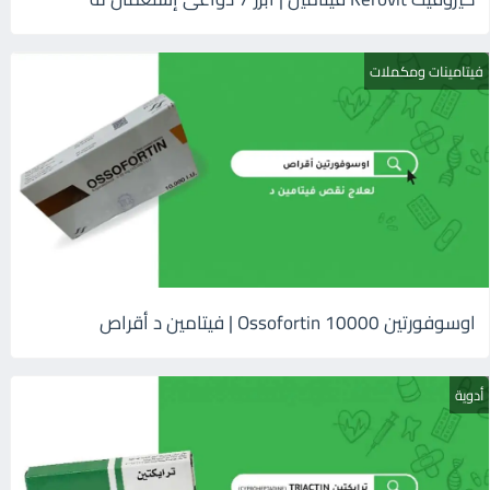
فيتامينات ومكملات
اوسوفورتين 10000 Ossofortin | فيتامين د أقراص
أدوية