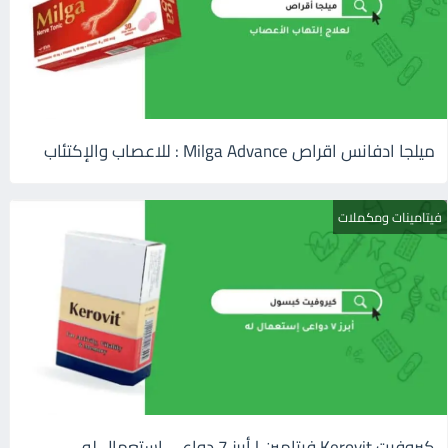
ميلجا ادفانس اقراص Milga Advance : للاعصاب والإكتئاب
فيتامينات ومكملات
كيروفيت Kerovit فيتامين | أبرز 7 دواعى إستعمال له