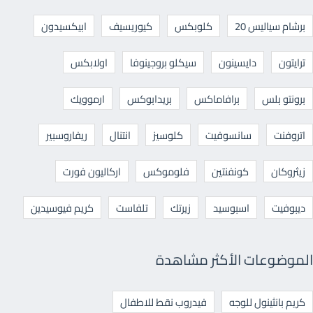
برشام سياليس 20
كلوبكس
كيوريسيف
ابيكسيدون
ترايتون
دايسينون
سيكلو بروجينوفا
اولابكس
برونتو بلس
برافاماكس
بريدابوكس
ارموويك
اتروفنت
سانسوفيت
كلوسيز
انتنال
ريفاروسبير
زيثروكان
كونفنتين
فلوموكس
اركاليون فورت
ديبوفيت
اسبوسيد
زيرتك
تلفاست
كريم فيوسيدين
الموضوعات الأكثر مشاهدة
كريم بانثينول للوجه
فيدروب نقط للاطفال