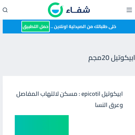
لتجاوز
لى
لمحتوى
خلى طلباتك من الصيدلية اونلاين ..
حمل التطبيق
ابيكوتيل 20مجم
ابيكوتيل epicotil : مسكن لالتهاب المفاصل
وعرق النسا