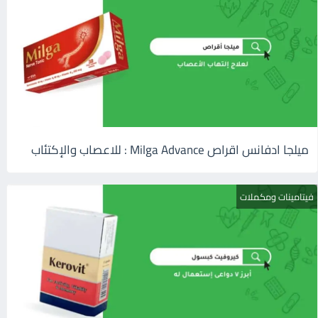
ميلجا ادفانس اقراص Milga Advance : للاعصاب والإكتئاب
فيتامينات ومكملات