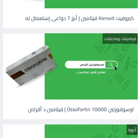
كيروفيت Kerovit فيتامين | أبرز 7 دواعى إستعمال له
فيتامينات ومكملات
اوسوفورتين 10000 Ossofortin | فيتامين د أقراص
أدوية