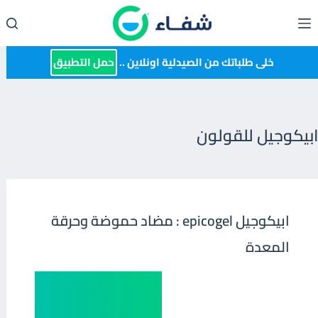
لتجاوز
لى
لمحتوى
خلى طلباتك من الصيدلية اونلاين ..
حمل التطبيق
ابيكوجيل للقولون
ابيكوجيل epicogel : مضاد حموضة وحرقة
المعدة