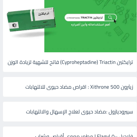
ترايكتين Cyproheptadine) Triactin) فاتح للشهية لزيادة الوزن
زيثرون 500 Xithrone : اقراص مضاد حيوى للالتهابات
سيبروديازول :مضاد حيوى لعلاج الإسهال والالتهابات
فلاجيل ٥٠٠ Flagyl | مطهر معوي أقراص وشراب