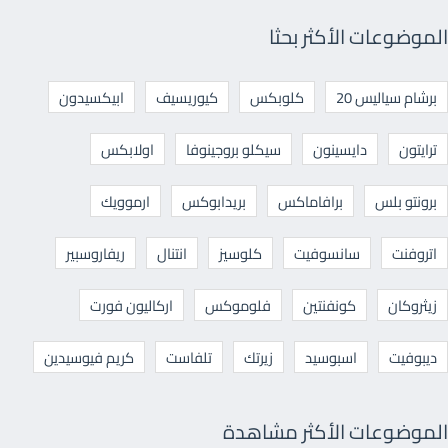
الموضوعات الأكثر بحثا
برشام سياليس 20
كلوبكس
كيوريسيف
ابيكسيدون
ترايتون
دايسينون
سيكلو بروجينوفا
اولابكس
برونتو بلس
برافاماكس
بريدابوكس
ارموويك
اتروفنت
سانسوفيت
كلوسيز
انتنال
ريفاروسبير
زيثروكان
كونفنتين
فلوموكس
اركاليون فورت
ديبوفيت
اسبوسيد
زيرتك
تلفاست
كريم فيوسيدين
الموضوعات الأكثر مشاهدة