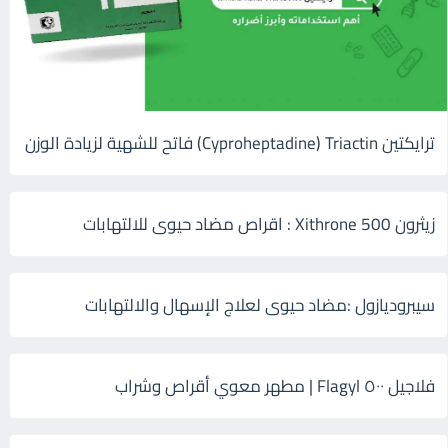
ترايكتين Cyproheptadine) Triactin) فاتح للشهية لزيادة الوزن
زيثرون 500 Xithrone : اقراص مضاد حيوى للالتهابات
سيبروديازول :مضاد حيوى لعلاج الإسهال والالتهابات
فلاجيل ٥٠٠ Flagyl | مطهر معوي أقراص وشراب