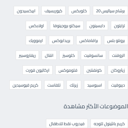
برشام سياليس 20
كلوبكس
كيوريسيف
ابيكسيدون
ترايتون
دايسينون
سيكلو بروجينوفا
اولابكس
برونتو بلس
برافاماكس
بريدابوكس
ارموويك
اتروفنت
سانسوفيت
كلوسيز
انتنال
ريفاروسبير
زيثروكان
كونفنتين
فلوموكس
اركاليون فورت
ديبوفيت
اسبوسيد
زيرتك
تلفاست
كريم فيوسيدين
الموضوعات الأكثر مشاهدة
كريم بانثينول للوجه
فيدروب نقط للاطفال