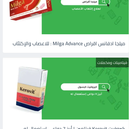
ميلجا ادفانس اقراص Milga Advance : للاعصاب والإكتئاب
فيتامينات ومكملات
كيروفيت Kerovit فيتامين | أبرز 7 دواعى إستعمال له