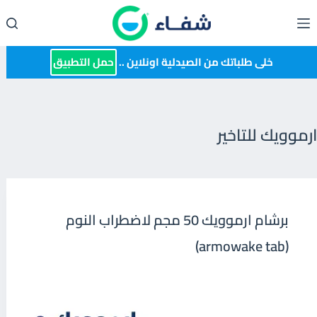
لتجاوز
لى
لمحتوى
خلى طلباتك من الصيدلية اونلاين ..
حمل التطبيق
ارموويك للتاخير
برشام ارموويك 50 مجم لاضطراب النوم
(armowake tab)