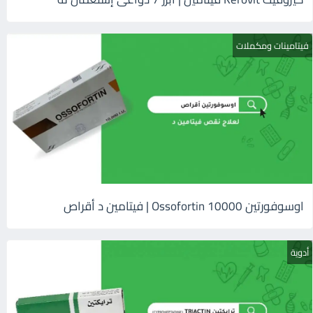
فيتامينات ومكملات
اوسوفورتين 10000 Ossofortin | فيتامين د أقراص
أدوية