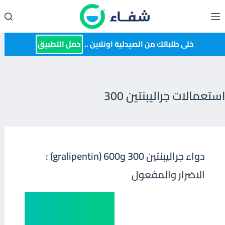
لتجاوز
لى
لمحتوى
خلى طلباتك من الصيدلية اونلاين ..
حمل التطبيق
استعمالات جراليبنتين 300
دواء جراليبنتين 300 و600 (gralipentin) :
الاضرار والمفعول