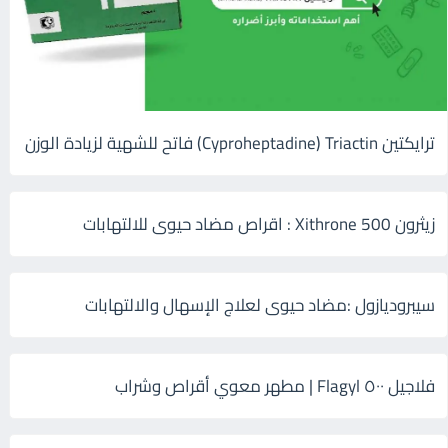
ترايكتين Cyproheptadine) Triactin) فاتح للشهية لزيادة الوزن
زيثرون 500 Xithrone : اقراص مضاد حيوى للالتهابات
سيبروديازول :مضاد حيوى لعلاج الإسهال والالتهابات
فلاجيل ٥٠٠ Flagyl | مطهر معوي أقراص وشراب