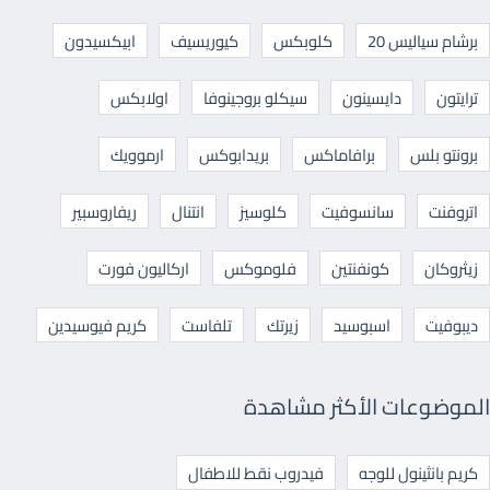
برشام سياليس 20
كلوبكس
كيوريسيف
ابيكسيدون
ترايتون
دايسينون
سيكلو بروجينوفا
اولابكس
برونتو بلس
برافاماكس
بريدابوكس
ارموويك
اتروفنت
سانسوفيت
كلوسيز
انتنال
ريفاروسبير
زيثروكان
كونفنتين
فلوموكس
اركاليون فورت
ديبوفيت
اسبوسيد
زيرتك
تلفاست
كريم فيوسيدين
الموضوعات الأكثر مشاهدة
كريم بانثينول للوجه
فيدروب نقط للاطفال