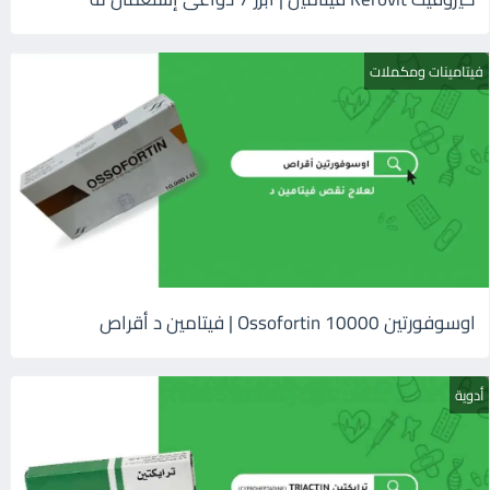
فيتامينات ومكملات
اوسوفورتين 10000 Ossofortin | فيتامين د أقراص
أدوية