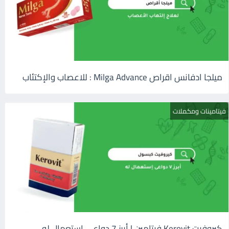
ميلجا ادفانس اقراص Milga Advance : للاعصاب والإكتئاب
فيتامينات ومكملات
كيروفيت Kerovit فيتامين | أبرز 7 دواعى إستعمال له