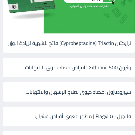
ترايكتين Cyproheptadine) Triactin) فاتح للشهية لزيادة الوزن
زيثرون 500 Xithrone : اقراص مضاد حيوى للالتهابات
سيبروديازول :مضاد حيوى لعلاج الإسهال والالتهابات
فلاجيل ٥٠٠ Flagyl | مطهر معوي أقراص وشراب