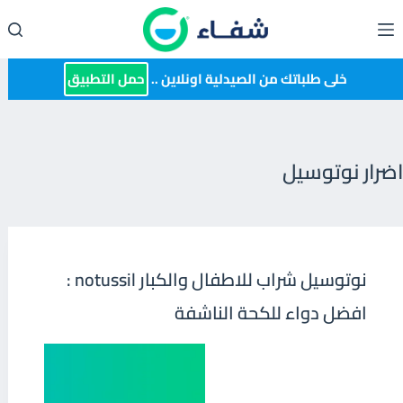
لتجاوز
لى
لمحتوى
خلى طلباتك من الصيدلية اونلاين ..
حمل التطبيق
اضرار نوتوسيل
نوتوسيل شراب للاطفال والكبار notussil :
افضل دواء للكحة الناشفة