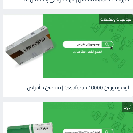
فيتامينات ومكملات
اوسوفورتين 10000 Ossofortin | فيتامين د أقراص
أدوية