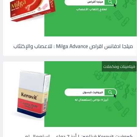
ميلجا ادفانس اقراص Milga Advance : للاعصاب والإكتئاب
فيتامينات ومكملات
كيروفيت Kerovit فيتامين | أبرز 7 دواعى إستعمال له