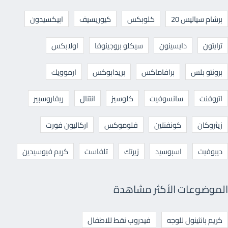
برشام سياليس 20
كلوبكس
كيوريسيف
ابيكسيدون
ترايتون
دايسينون
سيكلو بروجينوفا
اولابكس
برونتو بلس
برافاماكس
بريدابوكس
ارموويك
اتروفنت
سانسوفيت
كلوسيز
انتنال
ريفاروسبير
زيثروكان
كونفنتين
فلوموكس
اركاليون فورت
ديبوفيت
اسبوسيد
زيرتك
تلفاست
كريم فيوسيدين
الموضوعات الأكثر مشاهدة
كريم بانثينول للوجه
فيدروب نقط للاطفال