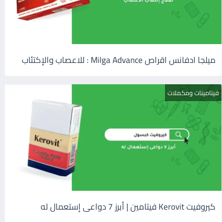
ميلجا ادفانس اقراص Milga Advance : للاعصاب والإكتئاب
فيتامينات ومكملات
كيروفيت Kerovit فيتامين | أبرز 7 دواعى إستعمال له