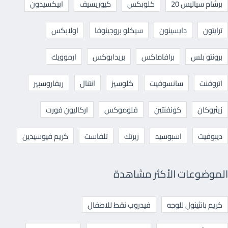
برشام سياليس 20
كلوبكس
كيوريسيف
ابيكسيدون
ترايتون
دايسينون
سيكلو بروجينوفا
اولابكس
برونتو بلس
برافاماكس
بريدابوكس
ارموويك
اتروفنت
سانسوفيت
كلوسيز
انتنال
ريفاروسبير
زيثروكان
كونفنتين
فلوموكس
اركاليون فورت
ديبوفيت
اسبوسيد
زيرتك
تلفاست
كريم فيوسيدين
الموضوعات الأكثر مشاهدة
كريم بانثينول للوجه
فيدروب نقط للاطفال