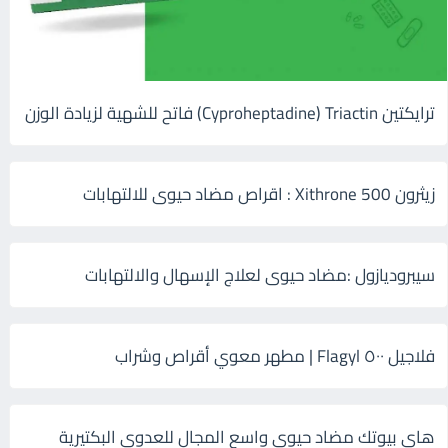
ترايكتين Cyproheptadine) Triactin) فاتح للشهية لزيادة الوزن
زيثرون 500 Xithrone : اقراص مضاد حيوى للالتهابات
سيبروديازول :مضاد حيوى لعلاج الإسهال والالتهابات
فلاجيل ٥٠٠ Flagyl | مطهر معوي أقراص وشراب
هاى بيوتك مضاد حيوي واسع المجال للعدوى البكتيرية