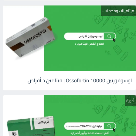
فيتامينات ومكملات
اوسوفورتين 10000 Ossofortin | فيتامين د أقراص
أدوية