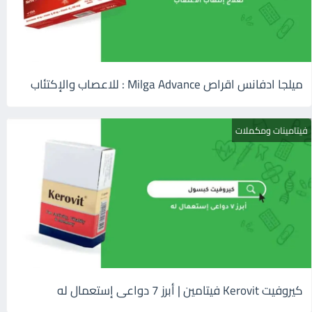
ميلجا ادفانس اقراص Milga Advance : للاعصاب والإكتئاب
فيتامينات ومكملات
كيروفيت Kerovit فيتامين | أبرز 7 دواعى إستعمال له