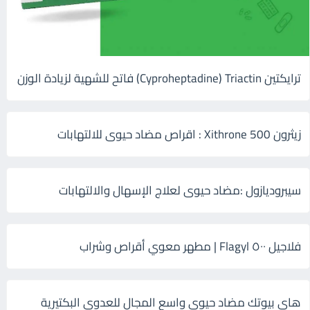
ترايكتين Cyproheptadine) Triactin) فاتح للشهية لزيادة الوزن
زيثرون 500 Xithrone : اقراص مضاد حيوى للالتهابات
سيبروديازول :مضاد حيوى لعلاج الإسهال والالتهابات
فلاجيل ٥٠٠ Flagyl | مطهر معوي أقراص وشراب
هاى بيوتك مضاد حيوي واسع المجال للعدوى البكتيرية