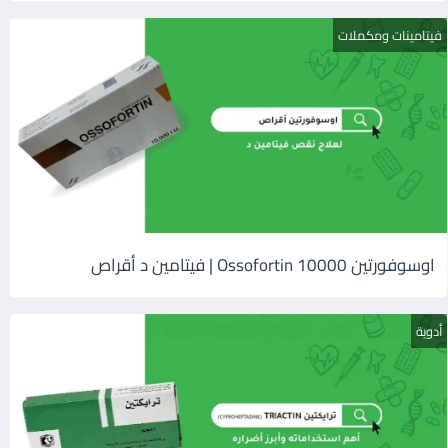
فيتامينات ومكملات
اوسوفورتين 10000 Ossofortin | فيتامين د أقراص
أدوية