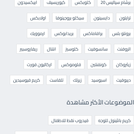
برشام سياليس 20
كلوبكس
كيوريسيف
ابيكسيدون
ترايتون
دايسينون
سيكلو بروجينوفا
اولابكس
برونتو بلس
برافاماكس
بريدابوكس
ارموويك
اتروفنت
سانسوفيت
كلوسيز
انتنال
ريفاروسبير
زيثروكان
كونفنتين
فلوموكس
اركاليون فورت
ديبوفيت
اسبوسيد
زيرتك
تلفاست
كريم فيوسيدين
الموضوعات الأكثر مشاهدة
كريم بانثينول للوجه
فيدروب نقط للاطفال