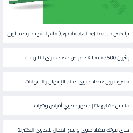
ترايكتين Cyproheptadine) Triactin) فاتح للشهية لزيادة الوزن
زيثرون 500 Xithrone : اقراص مضاد حيوى للالتهابات
سيبروديازول :مضاد حيوى لعلاج الإسهال والالتهابات
فلاجيل ٥٠٠ Flagyl | مطهر معوي أقراص وشراب
هاى بيوتك مضاد حيوي واسع المجال للعدوى البكتيرية