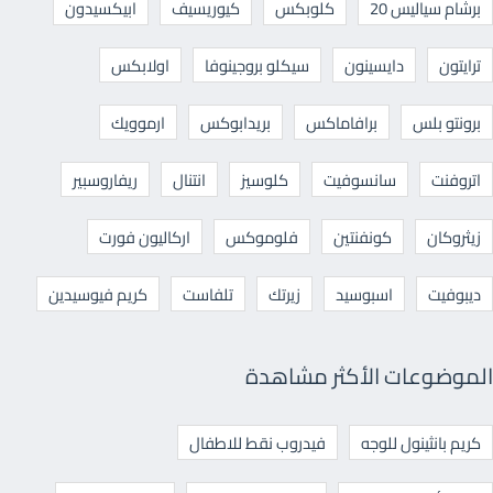
برشام سياليس 20
كلوبكس
كيوريسيف
ابيكسيدون
ترايتون
دايسينون
سيكلو بروجينوفا
اولابكس
برونتو بلس
برافاماكس
بريدابوكس
ارموويك
اتروفنت
سانسوفيت
كلوسيز
انتنال
ريفاروسبير
زيثروكان
كونفنتين
فلوموكس
اركاليون فورت
ديبوفيت
اسبوسيد
زيرتك
تلفاست
كريم فيوسيدين
الموضوعات الأكثر مشاهدة
كريم بانثينول للوجه
فيدروب نقط للاطفال