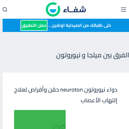
لتجاوز
لى
لمحتوى
خلى طلباتك من الصيدلية اونلاين ..
حمل التطبيق
الفرق بين ميلجا و نيوروتون
دواء نيوروتون neuroton حقن وأقراص لعلاج
إلتهاب الأعصاب