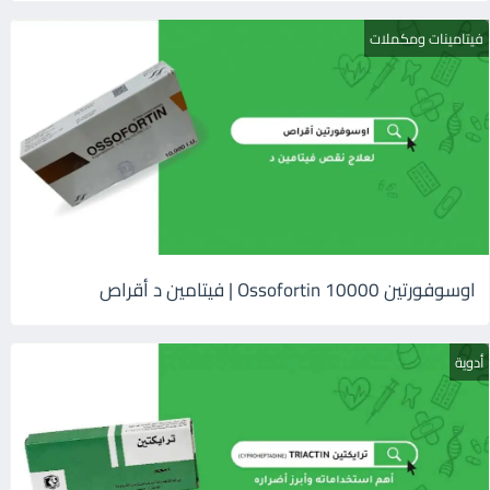
فيتامينات ومكملات
اوسوفورتين 10000 Ossofortin | فيتامين د أقراص
أدوية