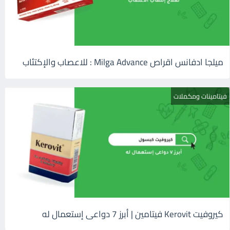
ميلجا ادفانس اقراص Milga Advance : للاعصاب والإكتئاب
فيتامينات ومكملات
كيروفيت Kerovit فيتامين | أبرز 7 دواعى إستعمال له