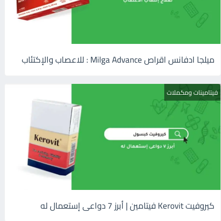
ميلجا ادفانس اقراص Milga Advance : للاعصاب والإكتئاب
فيتامينات ومكملات
كيروفيت Kerovit فيتامين | أبرز 7 دواعى إستعمال له