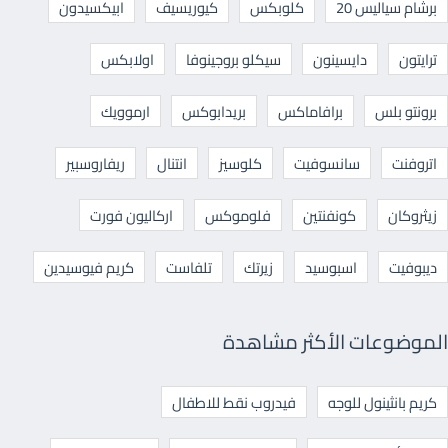
برشام سياليس 20
كلوبكس
كيوريسيف
ابيكسيدون
ترايتون
دايسينون
سيكلو بروجينوفا
اولابكس
برونتو بلس
برافاماكس
بريدابوكس
ارموويك
اتروفنت
سانسوفيت
كلوسيز
انتنال
ريفاروسبير
زيثروكان
كونفنتين
فلوموكس
اركاليون فورت
ديبوفيت
اسبوسيد
زيرتك
تلفاست
كريم فيوسيدين
الموضوعات الأكثر مشاهدة
كريم بانثينول للوجه
فيدروب نقط للاطفال