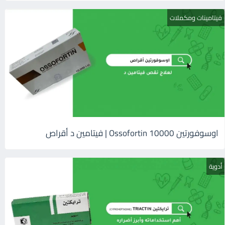
فيتامينات ومكملات
اوسوفورتين 10000 Ossofortin | فيتامين د أقراص
أدوية