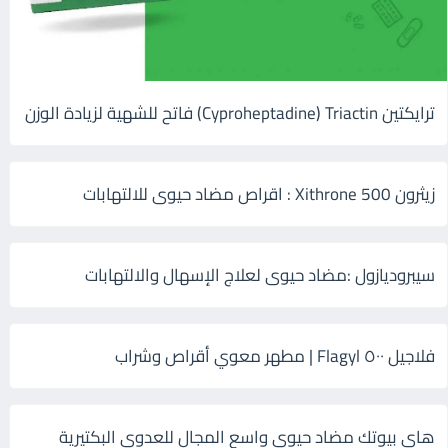
ترايكتين Cyproheptadine) Triactin) فاتح للشهية لزيادة الوزن
زيثرون 500 Xithrone : اقراص مضاد حيوى للالتهابات
سيبروديازول :مضاد حيوى لعلاج الإسهال والالتهابات
فلاجيل ٥٠٠ Flagyl | مطهر معوي أقراص وشراب
هاى بيوتك مضاد حيوي واسع المجال للعدوى البكتيرية