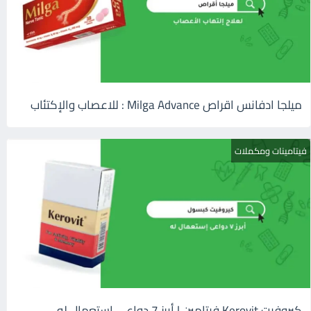
ميلجا ادفانس اقراص Milga Advance : للاعصاب والإكتئاب
فيتامينات ومكملات
كيروفيت Kerovit فيتامين | أبرز 7 دواعى إستعمال له