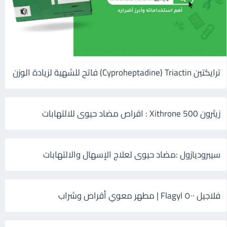
ترايكتين Cyproheptadine) Triactin) فاتح للشهية لزيادة الوزن
زيثرون 500 Xithrone : اقراص مضاد حيوى للالتهابات
سيبروديازول :مضاد حيوى لعلاج الإسهال والالتهابات
فلاجيل ٥٠٠ Flagyl | مطهر معوي أقراص وشراب