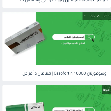
فيتامينات ومكملات
اوسوفورتين 10000 Ossofortin | فيتامين د أقراص
أدوية