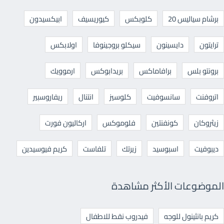
برشام سياليس 20
كلوبكس
كيوريسيف
ابيكسيدون
ترايتون
دايسينون
سيكلو بروجينوفا
اولابكس
برونتو بلس
برافاماكس
بريدابوكس
ارموويك
اتروفنت
سانسوفيت
كلوسيز
انتنال
ريفاروسبير
زيثروكان
كونفنتين
فلوموكس
اركاليون فورت
ديبوفيت
اسبوسيد
زيرتك
تلفاست
كريم فيوسيدين
الموضوعات الأكثر مشاهدة
كريم بانثينول للوجه
فيدروب نقط للاطفال