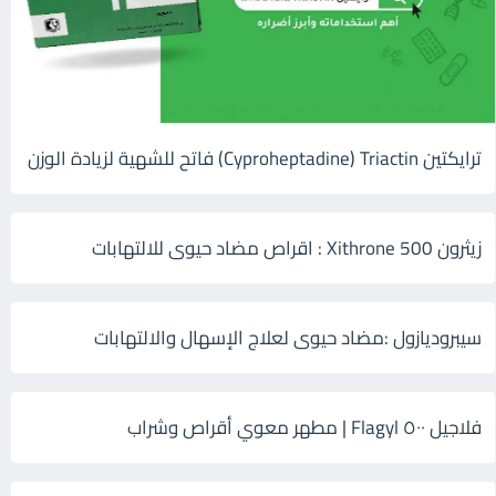
ترايكتين Cyproheptadine) Triactin) فاتح للشهية لزيادة الوزن
زيثرون 500 Xithrone : اقراص مضاد حيوى للالتهابات
سيبروديازول :مضاد حيوى لعلاج الإسهال والالتهابات
فلاجيل ٥٠٠ Flagyl | مطهر معوي أقراص وشراب