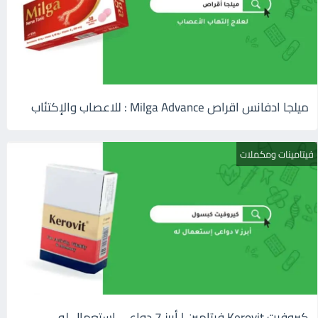
ميلجا ادفانس اقراص Milga Advance : للاعصاب والإكتئاب
فيتامينات ومكملات
كيروفيت Kerovit فيتامين | أبرز 7 دواعى إستعمال له