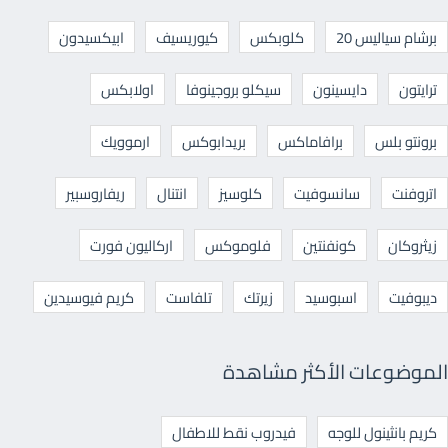
برشام سياليس 20
كلوبكس
كيوريسيف
ابيكسيدون
ترايتون
دايسينون
سيكلو بروجينوفا
اولابكس
برونتو بلس
برافاماكس
بريدابوكس
ارموويك
اتروفنت
سانسوفيت
كلوسيز
انتنال
ريفاروسبير
زيثروكان
كونفنتين
فلوموكس
اركاليون فورت
ديبوفيت
اسبوسيد
زيرتك
تلفاست
كريم فيوسيدين
الموضوعات الأكثر مشاهدة
كريم بانثينول للوجه
فيدروب نقط للاطفال