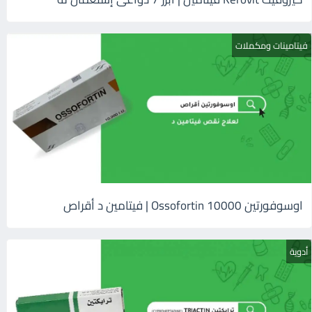
فيتامينات ومكملات
اوسوفورتين 10000 Ossofortin | فيتامين د أقراص
أدوية