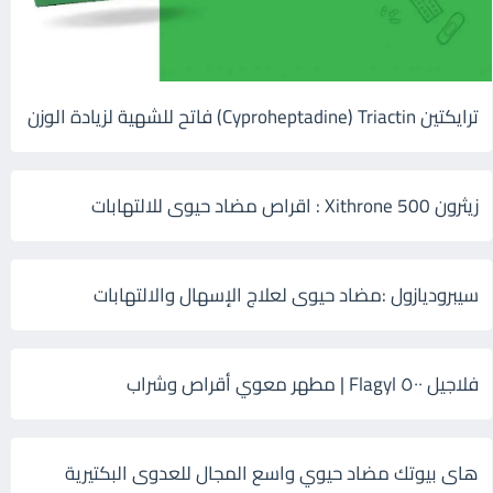
ترايكتين Cyproheptadine) Triactin) فاتح للشهية لزيادة الوزن
زيثرون 500 Xithrone : اقراص مضاد حيوى للالتهابات
سيبروديازول :مضاد حيوى لعلاج الإسهال والالتهابات
فلاجيل ٥٠٠ Flagyl | مطهر معوي أقراص وشراب
هاى بيوتك مضاد حيوي واسع المجال للعدوى البكتيرية