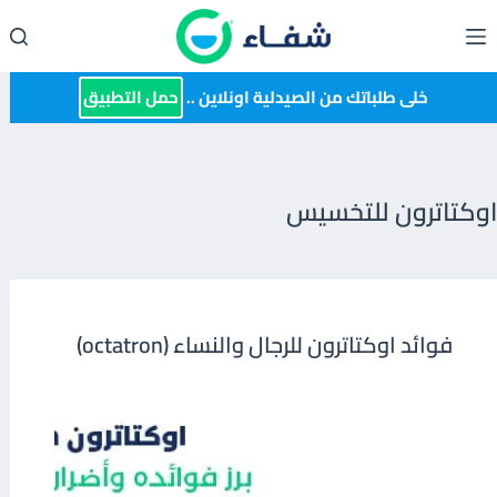
لتجاوز
لى
لمحتوى
خلى طلباتك من الصيدلية اونلاين ..
حمل التطبيق
اوكتاترون للتخسيس
فوائد اوكتاترون للرجال والنساء (octatron)