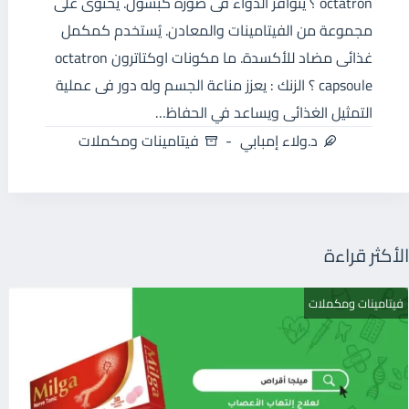
octatron ؟ يتوافر الدواء فى صورة كبسول. يحتوى على
مجموعة من الفيتامينات والمعادن. يُستخدم كمكمل
غذائى مضاد للأكسدة. ما مكونات اوكتاترون octatron
capsoule ؟ الزنك : يعزز مناعة الجسم وله دور فى عملية
التمثيل الغذائى ويساعد في الحفاظ…
د.ولاء إمبابي
فيتامينات ومكملات
الأكثر قراءة
فيتامينات ومكملات