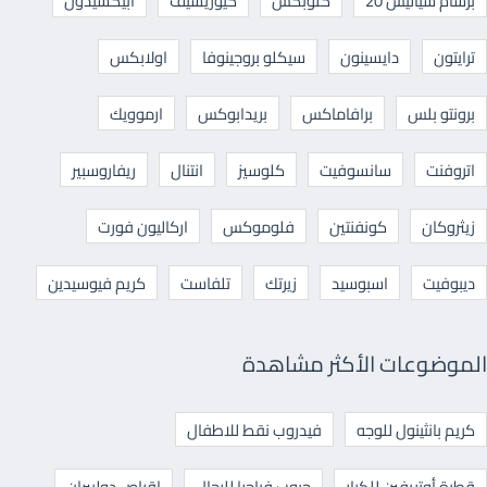
برشام سياليس 20
كلوبكس
كيوريسيف
ابيكسيدون
ترايتون
دايسينون
سيكلو بروجينوفا
اولابكس
برونتو بلس
برافاماكس
بريدابوكس
ارموويك
اتروفنت
سانسوفيت
كلوسيز
انتنال
ريفاروسبير
زيثروكان
كونفنتين
فلوموكس
اركاليون فورت
ديبوفيت
اسبوسيد
زيرتك
تلفاست
كريم فيوسيدين
الموضوعات الأكثر مشاهدة
كريم بانثينول للوجه
فيدروب نقط للاطفال
قطرة أوتريفين للكبار
حبوب فياجرا للرجال
اقراص دوليبران