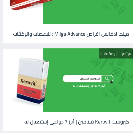
ميلجا ادفانس اقراص Milga Advance : للاعصاب والإكتئاب
فيتامينات ومكملات
كيروفيت Kerovit فيتامين | أبرز 7 دواعى إستعمال له