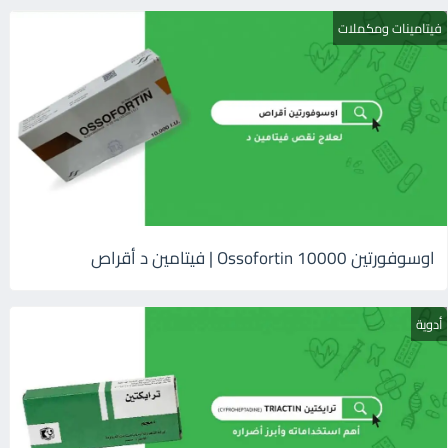
فيتامينات ومكملات
اوسوفورتين 10000 Ossofortin | فيتامين د أقراص
أدوية