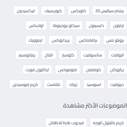
برشام سياليس 20
كلوبكس
كيوريسيف
ابيكسيدون
ترايتون
دايسينون
سيكلو بروجينوفا
اولابكس
برونتو بلس
برافاماكس
بريدابوكس
ارموويك
اتروفنت
سانسوفيت
كلوسيز
انتنال
ريفاروسبير
زيثروكان
كونفنتين
فلوموكس
اركاليون فورت
ديبوفيت
اسبوسيد
زيرتك
تلفاست
كريم فيوسيدين
الموضوعات الأكثر مشاهدة
كريم بانثينول للوجه
فيدروب نقط للاطفال