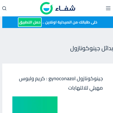
لتجاوز
لى
لمحتوى
خلى طلباتك من الصيدلية اونلاين ..
حمل التطبيق
بدائل جينوكونازول
جينوكونازول gynoconazol : كريم ولبوس
مهبلي للالتهابات