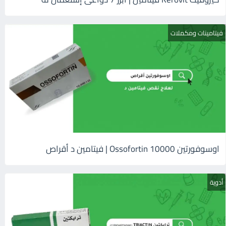
فيتامينات ومكملات
اوسوفورتين 10000 Ossofortin | فيتامين د أقراص
أدوية