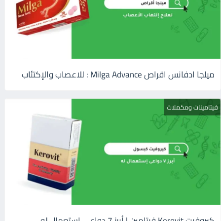
ميلجا ادفانس اقراص Milga Advance : للاعصاب والإكتئاب
فيتامينات ومكملات
كيروفيت Kerovit فيتامين | أبرز 7 دواعى إستعمال له