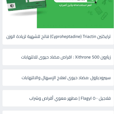
ترايكتين Cyproheptadine) Triactin) فاتح للشهية لزيادة الوزن
زيثرون 500 Xithrone : اقراص مضاد حيوى للالتهابات
سيبروديازول :مضاد حيوى لعلاج الإسهال والالتهابات
فلاجيل ٥٠٠ Flagyl | مطهر معوي أقراص وشراب