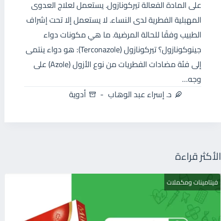
على المادة الفعالة تيركونازول. يستعمل لعلاج العدوى
المهبلية الفطرية لدى النساء. لا يستعمل إلا تحت إشراف
الطبيب وفقًا للحالة المرضية. ما هي مكونات دواء
جينوكونازول؟ تيركونازول (Terconazole): هو دواء ينتمى
إلى فئة مضادات الفطريات من نوع الأزول (Azole) على
وجه…
د. إسراء عبد الوهاب
أدوية
الأكثر قراءة
فيتامينات ومكملات