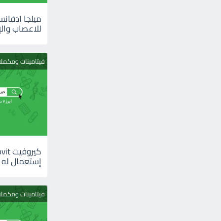
للاعصاب والإ
فيتامينات ومكمل
إستعمال له
فيتامينات ومكمل