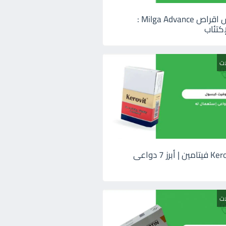
ميلجا ادفانس اقراص Milga Advance :
كتئاب
ات
كيروفيت Kerovit فيتامين | أبرز 7 دواعى
ات