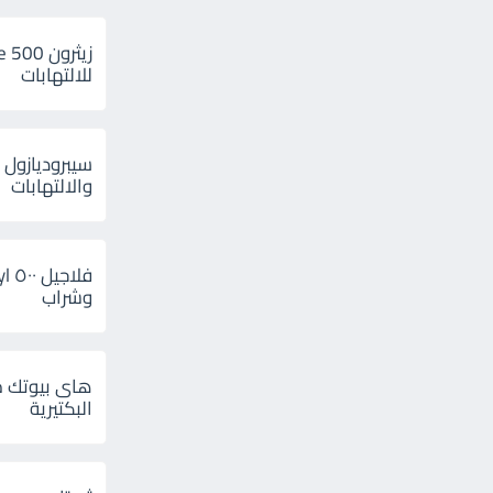
للالتهابات
سيبروديازول 
والالتهابات
وشراب
هاى بيوتك م
البكتيرية