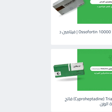
اوسوفورتين 10000 Ossofortin | فيتامين د
ترايكتين Cyproheptadine) Triactin) فاتح
 الوزن