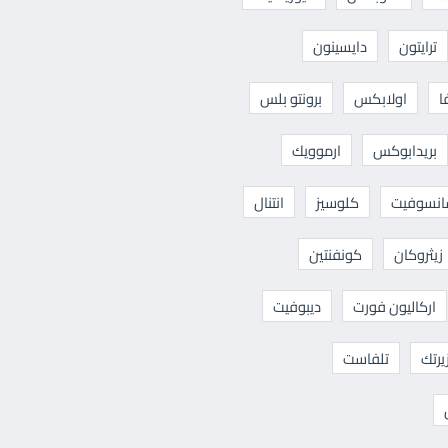
ترايتون
دايسينون
ا
اولابكس
برونتو بلس
بريدابوكس
ارموويك
نسوفيت
كلوسيز
انتنال
زيثروكان
كونفنتين
اركاليون فورت
ديبوفيت
يرتك
تلفاست