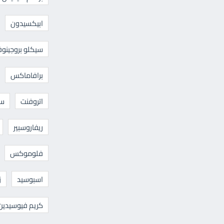
ابيكسيدون
سيكلو بروجينوف
برافاماكس
اتروفنت
سا
ريفاروسبير
فلوموكس
اسبوسيد
ز
كريم فيوسيدين