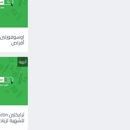
أقراص
أدوية
للشهية لزيادة