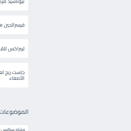
ثيوتاسيد مركب 600 و 300 لإلتهاب
فيسرالجين Visceralgine لآلام الجهاز الهضمى
ليبراكس للق
جاست ريج لع
الأمعاء
الموضوعات ال
برشام سياليس 20