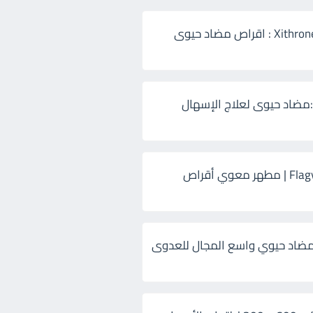
زيثرون 500 Xithrone : اقراص مضاد حيوى
:مضاد حيوى لعلاج الإسهال
فلاجيل ٥٠٠ Flagyl | مطهر معوي أقراص
ضاد حيوي واسع المجال للعدوى