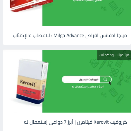
ميلجا ادفانس اقراص Milga Advance : للاعصاب والإكتئاب
فيتامينات ومكملات
كيروفيت Kerovit فيتامين | أبرز 7 دواعى إستعمال له