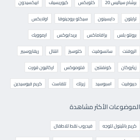
برشام سياليس 20
كلوبكس
كيوريسيف
ابيكسيدون
ترايتون
دايسينون
سيكلو بروجينوفا
اولابكس
برونتو بلس
برافاماكس
بريدابوكس
ارموويك
اتروفنت
سانسوفيت
كلوسيز
انتنال
ريفاروسبير
زيثروكان
كونفنتين
فلوموكس
اركاليون فورت
ديبوفيت
اسبوسيد
زيرتك
تلفاست
كريم فيوسيدين
الموضوعات الأكثر مشاهدة
كريم بانثينول للوجه
فيدروب نقط للاطفال