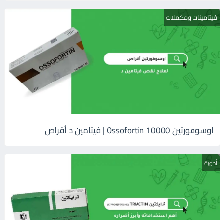
فيتامينات ومكملات
اوسوفورتين 10000 Ossofortin | فيتامين د أقراص
أدوية