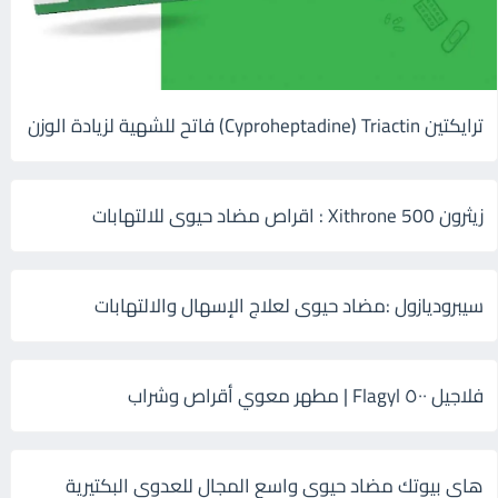
ترايكتين Cyproheptadine) Triactin) فاتح للشهية لزيادة الوزن
زيثرون 500 Xithrone : اقراص مضاد حيوى للالتهابات
سيبروديازول :مضاد حيوى لعلاج الإسهال والالتهابات
فلاجيل ٥٠٠ Flagyl | مطهر معوي أقراص وشراب
هاى بيوتك مضاد حيوي واسع المجال للعدوى البكتيرية