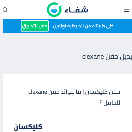
لتجاوز
لى
لمحتوى
خلى طلباتك من الصيدلية اونلاين ..
حمل التطبيق
بديل حقن clexane
حقن كليكسان | ما فوائد حقن clexane
للحامل ؟