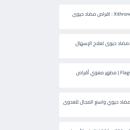
زيثرون 500 Xithrone : اقراص مضاد حيوى
:مضاد حيوى لعلاج الإسهال
فلاجيل ٥٠٠ Flagyl | مطهر معوي أقراص
ضاد حيوي واسع المجال للعدوى