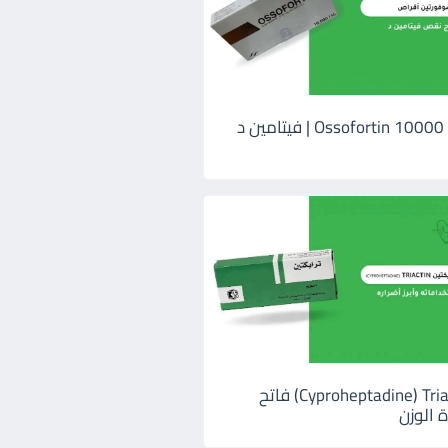
اوسوفورتين 10000 Ossofortin | فيتامين د
ترايكتين Cyproheptadine) Triactin) فاتح
 الوزن