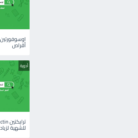
أقراص
أدوية
للشهية لزيادة