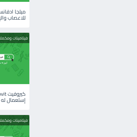
للاعصاب والإ
فيتامينات ومكمل
إستعمال له
فيتامينات ومكمل