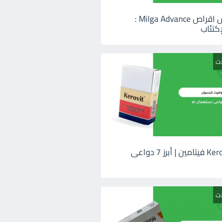
ميلجا ادفانس اقراص Milga Advance :
كتئاب
ات
كيروفيت Kerovit فيتامين | أبرز 7 دواعى
ات