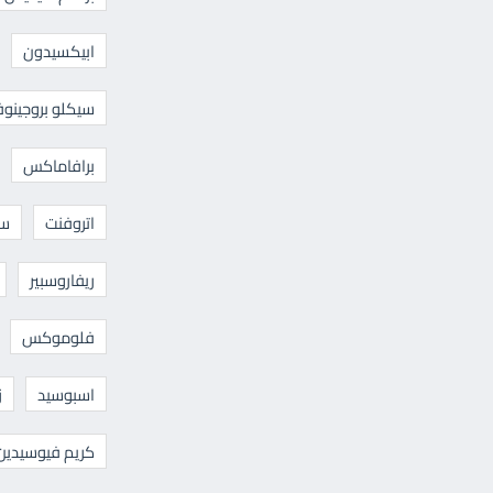
ابيكسيدون
سيكلو بروجينوف
برافاماكس
اتروفنت
سا
ريفاروسبير
فلوموكس
اسبوسيد
ز
كريم فيوسيدين