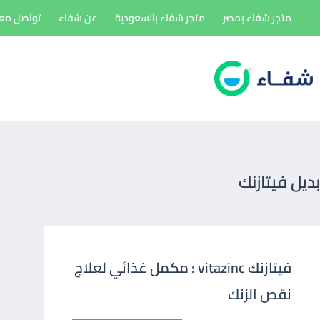
لتجاوز
متجر شفاء بمصر
متجر شفاء بالسعودية
عن شفاء
تواصل معن
لى
لمحتوى
بديل فيتازنك
فيتازنك vitazinc : مكمل غذائي لعلاج
نقص الزنك