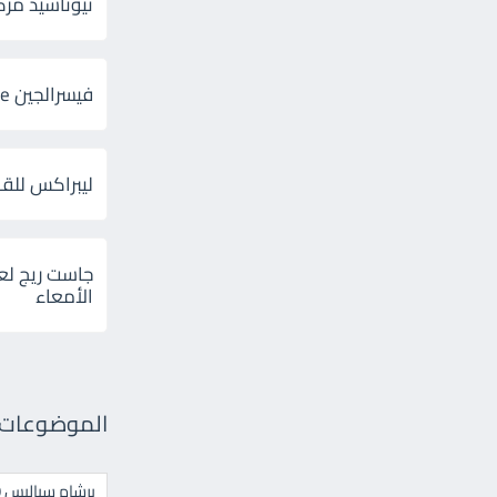
ثيوتاسيد مركب 600 و 300 لإلتهاب
فيسرالجين Visceralgine لآلام الجهاز الهضمى
ليبراكس للق
جاست ريج لع
الأمعاء
الموضوعات ال
برشام سياليس 20