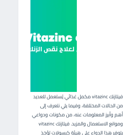
فيتازنك vitazinc مكمل غذائي يُستعمل للعديد
من الحالات المختلفة، وفيما يلي نتعرف إلى
أهم وأبرز المعلومات عنه، من مكونات ودواعي
وموانع الاستعمال والمزيد. فيتازنك vitazinc
يتوفر هذا الدواء على هيئة كبسولات تؤخذ