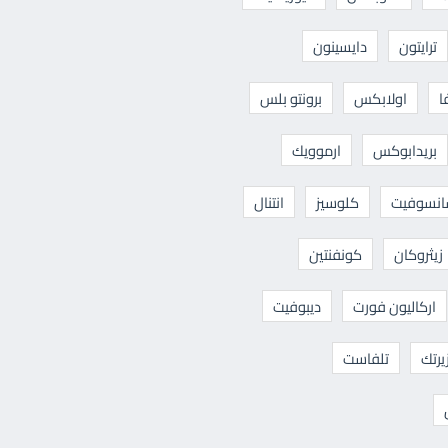
ترايتون
دايسينون
ا
اولابكس
برونتو بلس
بريدابوكس
ارموويك
نسوفيت
كلوسيز
انتنال
زيثروكان
كونفنتين
اركاليون فورت
ديبوفيت
يرتك
تلفاست