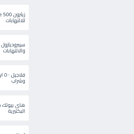
للالتهابات
سيبروديازول 
والالتهابات
وشراب
هاى بيوتك م
البكتيرية