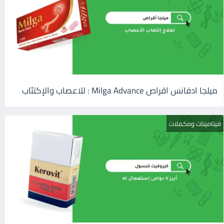
ميلجا ادفانس اقراص Milga Advance : للاعصاب والإكتئاب
فيتامينات ومكملات