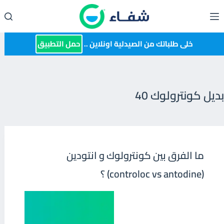
لتجاوز
لى
لمحتوى
خلى طلباتك من الصيدلية اونلاين ..
حمل التطبيق
بديل كونترولوك 40
ما الفرق بين كونترولوك و انتودين
(controloc vs antodine) ؟