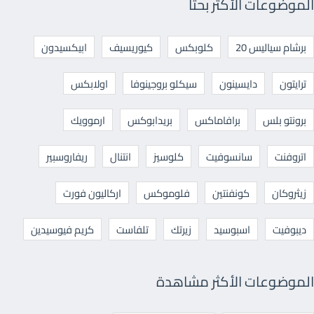
الموضوعات الأكثر بحثا
برشام سياليس 20
كلوبكس
كيوريسيف
ابيكسيدون
ترايتون
دايسينون
سيكلو بروجينوفا
اولابكس
برونتو بلس
برافاماكس
بريدابوكس
ارموويك
اتروفنت
سانسوفيت
كلوسيز
انتنال
ريفاروسبير
زيثروكان
كونفنتين
فلوموكس
اركاليون فورت
ديبوفيت
اسبوسيد
زيرتك
تلفاست
كريم فيوسيدين
الموضوعات الأكثر مشاهدة