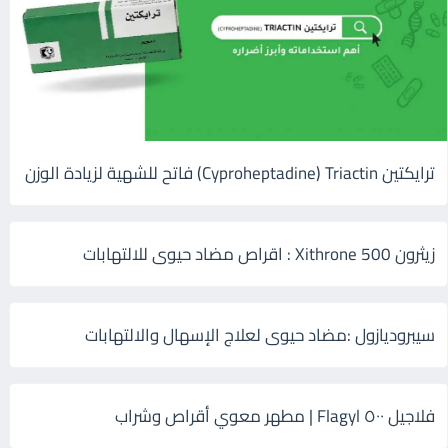
ترايكتين Cyproheptadine) Triactin) فاتح للشهية لزيادة الوزن
زيثرون 500 Xithrone : اقراص مضاد حيوى للالتهابات
سيبروديازول :مضاد حيوى لعلاج الإسهال والالتهابات
فلاجيل ٥٠٠ Flagyl | مطهر معوي أقراص وشراب