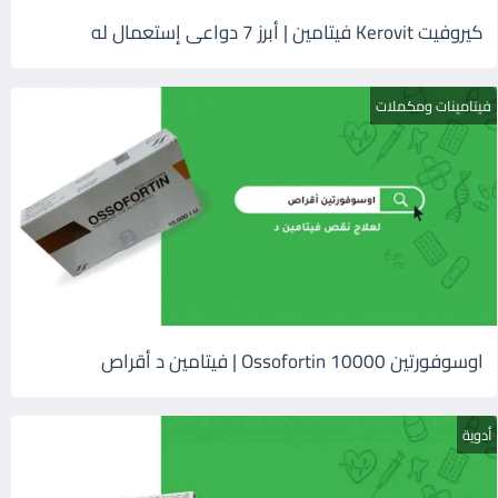
كيروفيت Kerovit فيتامين | أبرز 7 دواعى إستعمال له
فيتامينات ومكملات
اوسوفورتين 10000 Ossofortin | فيتامين د أقراص
أدوية