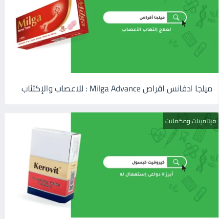
ميلجا ادفانس اقراص Milga Advance : للاعصاب والإكتئاب
فيتامينات ومكملات