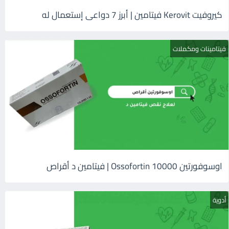
كيروفيت Kerovit فيتامين | أبرز 7 دواعى إستعمال له
فيتامينات ومكملات
اوسوفورتين 10000 Ossofortin | فيتامين د أقراص
أدوية