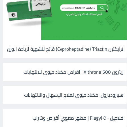
ترايكتين Cyproheptadine) Triactin) فاتح للشهية لزيادة الوزن
زيثرون 500 Xithrone : اقراص مضاد حيوى للالتهابات
سيبروديازول :مضاد حيوى لعلاج الإسهال والالتهابات
فلاجيل ٥٠٠ Flagyl | مطهر معوي أقراص وشراب