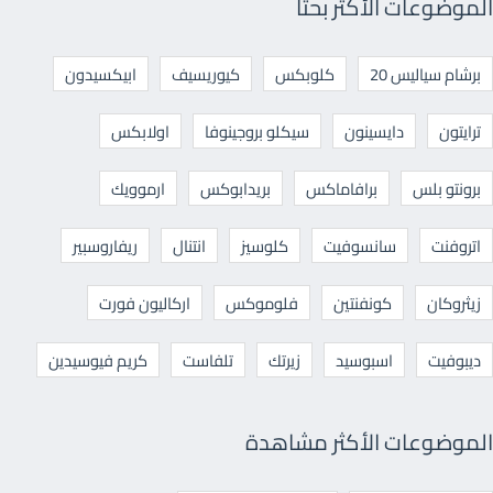
الموضوعات الأكثر بحثا
برشام سياليس 20
كلوبكس
كيوريسيف
ابيكسيدون
ترايتون
دايسينون
سيكلو بروجينوفا
اولابكس
برونتو بلس
برافاماكس
بريدابوكس
ارموويك
اتروفنت
سانسوفيت
كلوسيز
انتنال
ريفاروسبير
زيثروكان
كونفنتين
فلوموكس
اركاليون فورت
ديبوفيت
اسبوسيد
زيرتك
تلفاست
كريم فيوسيدين
الموضوعات الأكثر مشاهدة