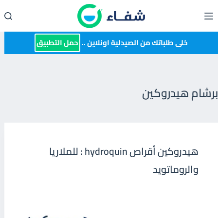
لتجاوز
لى
لمحتوى
خلى طلباتك من الصيدلية اونلاين ..
حمل التطبيق
برشام هيدروكين
هيدروكين أقراص hydroquin : للملاريا
والروماتويد