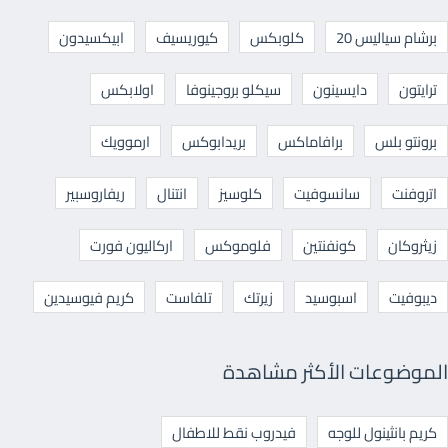
برشام سياليس 20
كلوبكس
كيوريسيف
ابيكسيدون
ترايتون
دايسينون
سيكلو بروجينوفا
اولابكس
برونتو بلس
برافاماكس
بريدابوكس
ارموويك
اتروفنت
سانسوفيت
كلوسيز
انتنال
ريفاروسبير
زيثروكان
كونفنتين
فلوموكس
اركاليون فورت
ديبوفيت
اسبوسيد
زيرتك
تلفاست
كريم فيوسيدين
الموضوعات الأكثر مشاهدة
كريم بانثينول للوجه
فيدروب نقط للاطفال