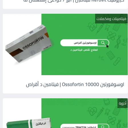
فيتامينات ومكملات
اوسوفورتين 10000 Ossofortin | فيتامين د أقراص
أدوية