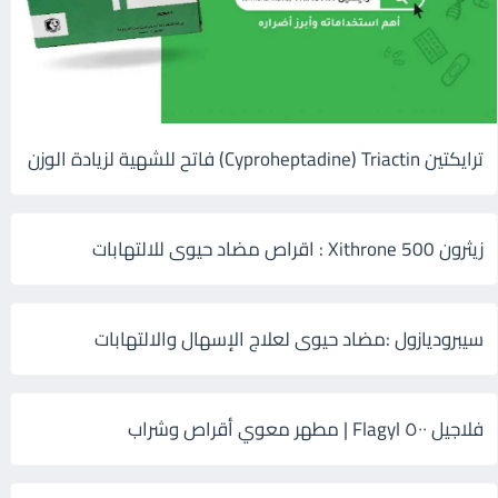
ترايكتين Cyproheptadine) Triactin) فاتح للشهية لزيادة الوزن
زيثرون 500 Xithrone : اقراص مضاد حيوى للالتهابات
سيبروديازول :مضاد حيوى لعلاج الإسهال والالتهابات
فلاجيل ٥٠٠ Flagyl | مطهر معوي أقراص وشراب