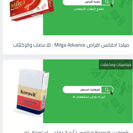
ميلجا ادفانس اقراص Milga Advance : للاعصاب والإكتئاب
فيتامينات ومكملات
كيروفيت Kerovit فيتامين | أبرز 7 دواعى إستعمال له