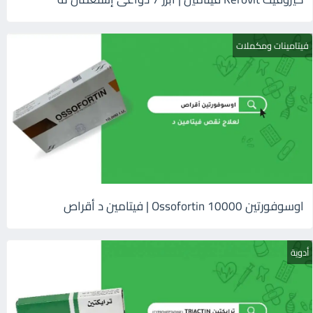
فيتامينات ومكملات
اوسوفورتين 10000 Ossofortin | فيتامين د أقراص
أدوية