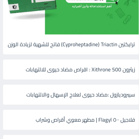
ترايكتين Cyproheptadine) Triactin) فاتح للشهية لزيادة الوزن
زيثرون 500 Xithrone : اقراص مضاد حيوى للالتهابات
سيبروديازول :مضاد حيوى لعلاج الإسهال والالتهابات
فلاجيل ٥٠٠ Flagyl | مطهر معوي أقراص وشراب