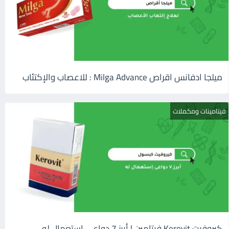
ميلجا ادفانس اقراص Milga Advance : للاعصاب والإكتئاب
فيتامينات ومكملات
كيروفيت Kerovit فيتامين | أبرز 7 دواعى إستعمال له