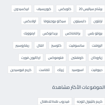
برشام سياليس 20
كلوبكس
كيوريسيف
ابيكسيدون
ترايتون
دايسينون
سيكلو بروجينوفا
اولابكس
برونتو بلس
برافاماكس
بريدابوكس
ارموويك
اتروفنت
سانسوفيت
كلوسيز
انتنال
ريفاروسبير
زيثروكان
كونفنتين
فلوموكس
اركاليون فورت
ديبوفيت
اسبوسيد
زيرتك
تلفاست
كريم فيوسيدين
الموضوعات الأكثر مشاهدة
كريم بانثينول للوجه
فيدروب نقط للاطفال