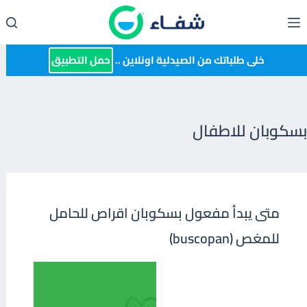
لتجاوز
لى
لمحتوى
خلى طلباتك من الصيدلية اونلاين ..
حمل التطبيق
بسكوبان للاطفال
متى يبدأ مفعول بسكوبان اقراص للحامل
للمغص (buscopan)