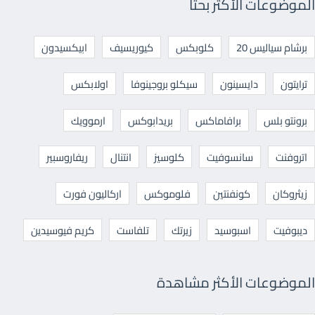
الموضوعات الأكثر بحثا
برشام سياليس 20
كلوبكس
كيوريسيف
ابيكسيدون
ترايتون
دايسينون
سيكلو بروجينوفا
اولابكس
برونتو بلس
برافاماكس
بريدابوكس
ارموويك
اتروفنت
سانسوفيت
كلوسيز
انتنال
ريفاروسبير
زيثروكان
كونفنتين
فلوموكس
اركاليون فورت
ديبوفيت
اسبوسيد
زيرتك
تلفاست
كريم فيوسيدين
الموضوعات الأكثر مشاهدة