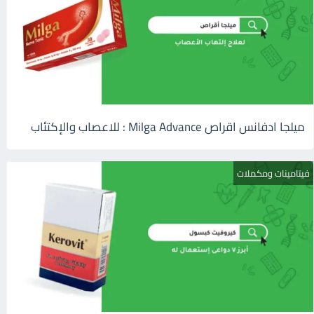
ميلجا ادفانس اقراص Milga Advance : للاعصاب والإكتئاب
فيتامينات ومكملات