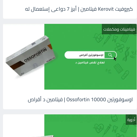
كيروفيت Kerovit فيتامين | أبرز 7 دواعى إستعمال له
فيتامينات ومكملات
اوسوفورتين 10000 Ossofortin | فيتامين د أقراص
أدوية