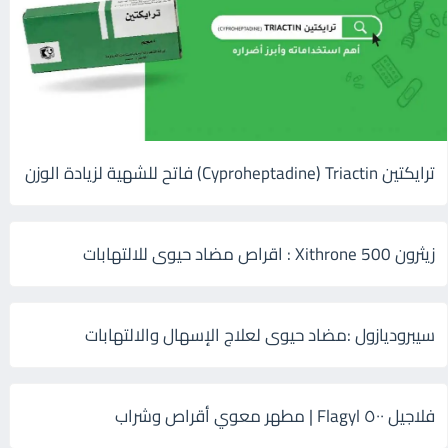
ترايكتين Cyproheptadine) Triactin) فاتح للشهية لزيادة الوزن
زيثرون 500 Xithrone : اقراص مضاد حيوى للالتهابات
سيبروديازول :مضاد حيوى لعلاج الإسهال والالتهابات
فلاجيل ٥٠٠ Flagyl | مطهر معوي أقراص وشراب