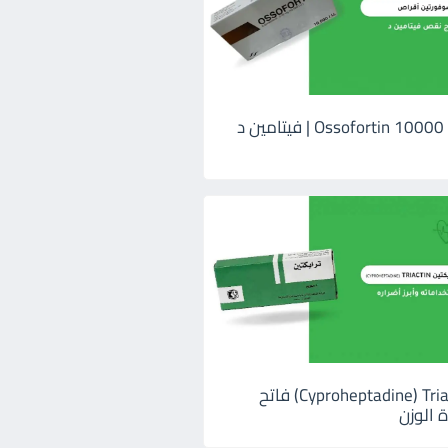
اوسوفورتين 10000 Ossofortin | فيتامين د
ترايكتين Cyproheptadine) Triactin) فاتح
 الوزن