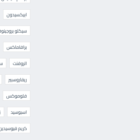
ابيكسيدون
سيكلو بروجينوف
برافاماكس
اتروفنت
سا
ريفاروسبير
فلوموكس
اسبوسيد
ز
كريم فيوسيدين