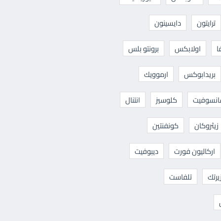
ترايتون
دايسينون
ا
اولابكس
برونتو بلس
بريدابوكس
ارموويك
نسوفيت
كلوسيز
انتنال
زيثروكان
كونفنتين
اركاليون فورت
ديبوفيت
يرتك
تلفاست