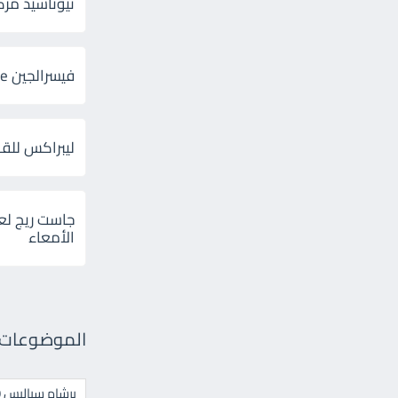
ثيوتاسيد مركب 600 و 300 لإلتهاب
فيسرالجين Visceralgine لآلام الجهاز الهضمى
ليبراكس للق
جاست ريج لع
الأمعاء
الموضوعات ال
برشام سياليس 20