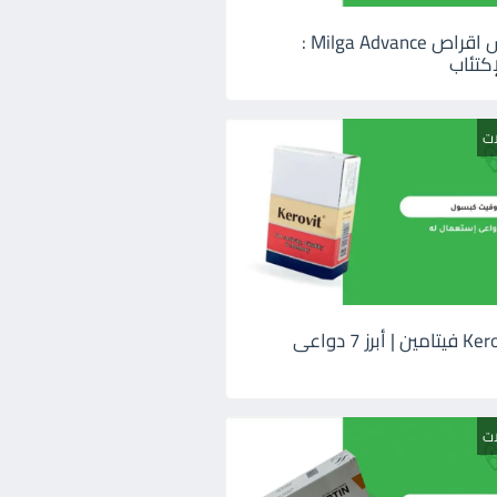
ميلجا ادفانس اقراص Milga Advance :
كتئاب
ات
كيروفيت Kerovit فيتامين | أبرز 7 دواعى
ات