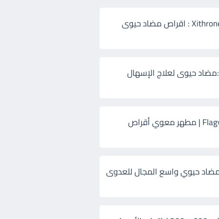
زيثرون 500 Xithrone : اقراص مضاد حيوى
:مضاد حيوى لعلاج الإسهال
فلاجيل ٥٠٠ Flagyl | مطهر معوي أقراص
ضاد حيوي واسع المجال للعدوى