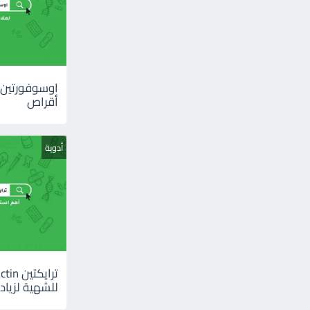
أقراص
أدوية
للشهية لزيادة