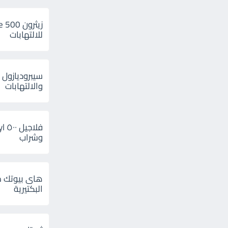
للالتهابات
سيبروديازول 
والالتهابات
وشراب
هاى بيوتك م
البكتيرية