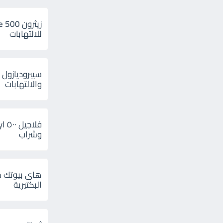
للالتهابات
سيبروديازول 
والالتهابات
وشراب
هاى بيوتك م
البكتيرية