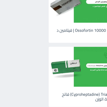
اوسوفورتين 10000 Ossofortin | فيتامين د
ترايكتين Cyproheptadine) Triactin) فاتح
 الوزن