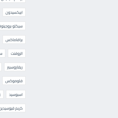
ابيكسيدون
سيكلو بروجينوف
برافاماكس
اتروفنت
سا
ريفاروسبير
فلوموكس
اسبوسيد
ز
كريم فيوسيدين