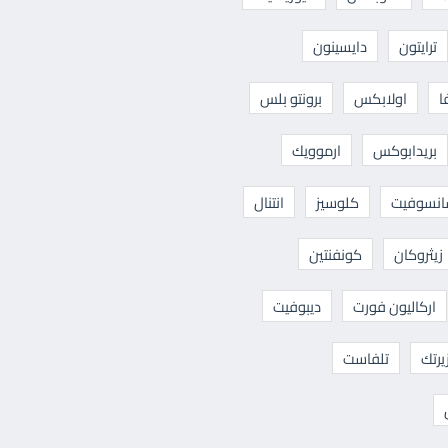
ترايتون
دايسينون
ا
اولابكس
برونتو بلس
بريدابوكس
ارموويك
نسوفيت
كلوسيز
انتنال
زيثروكان
كونفنتين
اركاليون فورت
ديبوفيت
يرتك
تلفاست