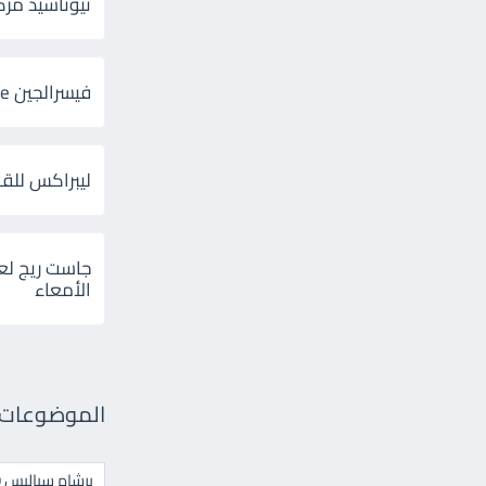
ثيوتاسيد مركب 600 و 300 لإلتهاب
فيسرالجين Visceralgine لآلام الجهاز الهضمى
ليبراكس للق
جاست ريج لع
الأمعاء
الموضوعات ال
برشام سياليس 20