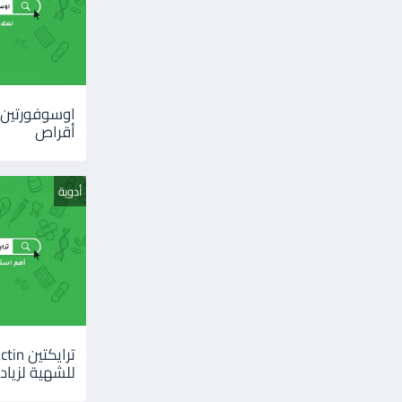
أقراص
أدوية
للشهية لزيادة