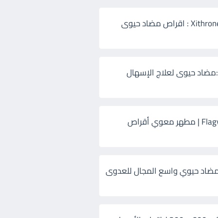
زيثرون 500 Xithrone : اقراص مضاد حيوى
:مضاد حيوى لعلاج الإسهال
فلاجيل ٥٠٠ Flagyl | مطهر معوي أقراص
ضاد حيوي واسع المجال للعدوى