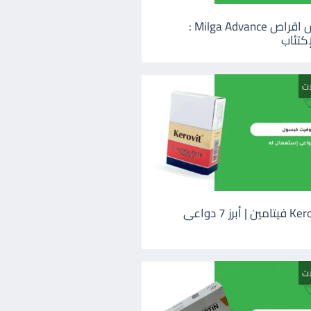
ميلجا ادفانس اقراص Milga Advance :
كتئاب
ات
كيروفيت Kerovit فيتامين | أبرز 7 دواعى
ات