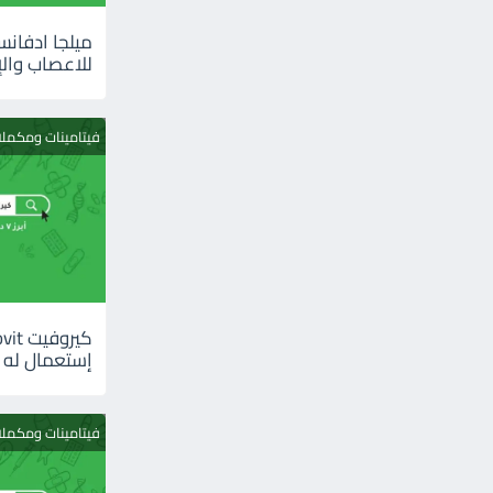
للاعصاب والإ
فيتامينات ومكمل
إستعمال له
فيتامينات ومكمل