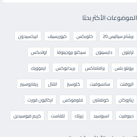
الموضوعات الأكثر بحثا
برشام سياليس 20
كلوبكس
كيوريسيف
ابيكسيدون
ترايتون
دايسينون
سيكلو بروجينوفا
اولابكس
برونتو بلس
برافاماكس
بريدابوكس
ارموويك
اتروفنت
سانسوفيت
كلوسيز
انتنال
ريفاروسبير
زيثروكان
كونفنتين
فلوموكس
اركاليون فورت
ديبوفيت
اسبوسيد
زيرتك
تلفاست
كريم فيوسيدين