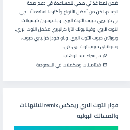
ضمن نمط غذائي صحي للمساعدة في دعم صحة
الجسم، لكن من أفضل الأنواع وأكثرها استعمالًا: جي
بي كرانبيري حبوب التوت البري، وجاميسون كبسولات
التوت البري، وفيتابيوتك الترا كرانبيري مكمل التوت البري،
ويوراتين حبوب التوت البري، وناو فودز كرانبيري حبوب،
وسولاراي حبوب توت بري. في…
د. إسراء عبد الوهاب
فيتامينات ومكملات في السعودية
فوار التوت البري ريمكس remix للالتهابات
والمسالك البولية