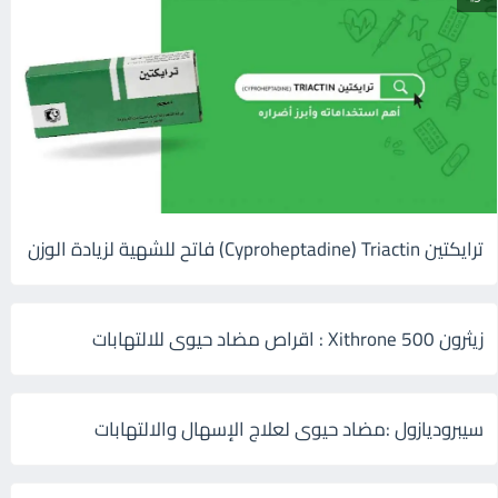
ترايكتين Cyproheptadine) Triactin) فاتح للشهية لزيادة الوزن
زيثرون 500 Xithrone : اقراص مضاد حيوى للالتهابات
سيبروديازول :مضاد حيوى لعلاج الإسهال والالتهابات