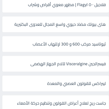
فلاجيل ٥٠٠ Flagyl | مطهر معوي أقراص وشراب
هاى بيوتك مضاد حيوي واسع المجال للعدوى البكتيرية
ثيوتاسيد مركب 600 و 300 لإلتهاب الأعصاب
فيسرالجين Visceralgine لآلام الجهاز الهضمى
ليبراكس للقولون العصبي والمعدة
جاست ريج لعلاج أعراض القولون وتنظيم حركة الأمعاء