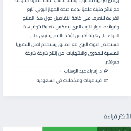
ويتميز بتركيبة متطورة وآمنة تناسب فئات عمرية متنوعة،
مع نتائج مثبتة علميًا لدعم صحة الجهاز البولي. تابع
القراءة للتعرف على كافة التفاصيل حول هذا المنتج
وفوائده. فوار التوت البري ريمكس Remix يتوفر هذا
الدواء على هيئة أكياس تؤخذ بالفم. يحتوي على
مستخلص التوت البري مع المانوز. يستخدم لقتل البكتيريا
المسببة للعدوى والالتهابات. من إنتاج شركة شركة
فيوتشر…
د. إسراء عبد الوهاب
فيتامينات ومكملات في السعودية
الأكثر قراءة