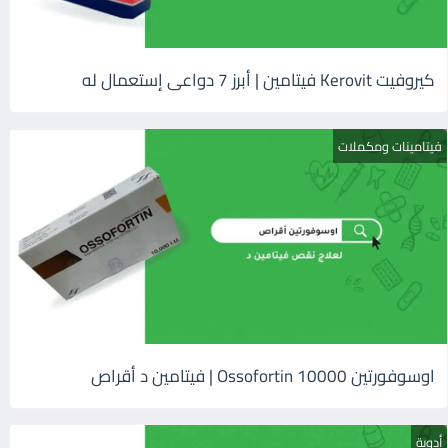
كيروفيت Kerovit فيتامين | أبرز 7 دواعى إستعمال له
فيتامينات ومكملات
اوسوفورتين 10000 Ossofortin | فيتامين د أقراص
أدوية