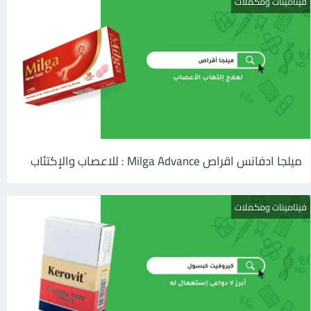
فيتامينات ومكملات
ميلجا ادفانس اقراص Milga Advance : للاعصاب والإكتئاب
فيتامينات ومكملات