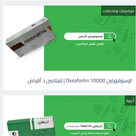
فيتامينات ومكملات
اوسوفورتين 10000 Ossofortin | فيتامين د أقراص
أدوية