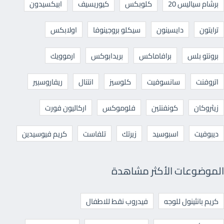
برشام سياليس 20
كلوبكس
كيوريسيف
ابيكسيدون
ترايتون
دايسينون
سيكلو بروجينوفا
اولابكس
برونتو بلس
برافاماكس
بريدابوكس
ارموويك
اتروفنت
سانسوفيت
كلوسيز
انتنال
ريفاروسبير
زيثروكان
كونفنتين
فلوموكس
اركاليون فورت
ديبوفيت
اسبوسيد
زيرتك
تلفاست
كريم فيوسيدين
الموضوعات الأكثر مشاهدة
كريم بانثينول للوجه
فيدروب نقط للاطفال