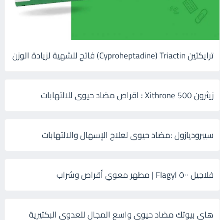
ترايكتين Cyproheptadine) Triactin) فاتح للشهية لزيادة الوزن
زيثرون 500 Xithrone : اقراص مضاد حيوى للالتهابات
سيبروديازول :مضاد حيوى لعلاج الإسهال والالتهابات
فلاجيل ٥٠٠ Flagyl | مطهر معوي أقراص وشراب
هاى بيوتك مضاد حيوي واسع المجال للعدوى البكتيرية