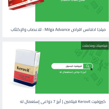
ميلجا ادفانس اقراص Milga Advance : للاعصاب والإكتئاب
فيتامينات ومكملات
كيروفيت Kerovit فيتامين | أبرز 7 دواعى إستعمال له