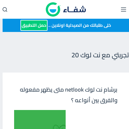
لتجاوز
لى
لمحتوى
خلى طلباتك من الصيدلية اونلاين ..
حمل التطبيق
تجربتي مع نت لوك 20
برشام نت لوك netlook متى يظهر مفعوله
والفرق بين أنواعه ؟