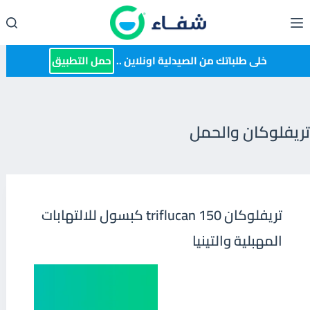
لتجاوز
لى
لمحتوى
خلى طلباتك من الصيدلية اونلاين ..
حمل التطبيق
تريفلوكان والحمل
تريفلوكان 150 triflucan كبسول للالتهابات
المهبلية والتينيا