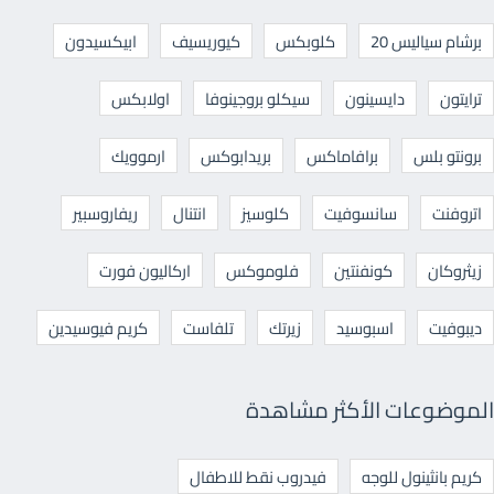
برشام سياليس 20
كلوبكس
كيوريسيف
ابيكسيدون
ترايتون
دايسينون
سيكلو بروجينوفا
اولابكس
برونتو بلس
برافاماكس
بريدابوكس
ارموويك
اتروفنت
سانسوفيت
كلوسيز
انتنال
ريفاروسبير
زيثروكان
كونفنتين
فلوموكس
اركاليون فورت
ديبوفيت
اسبوسيد
زيرتك
تلفاست
كريم فيوسيدين
الموضوعات الأكثر مشاهدة
كريم بانثينول للوجه
فيدروب نقط للاطفال