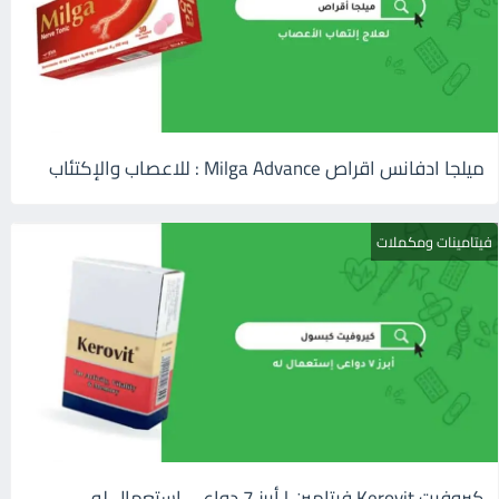
ميلجا ادفانس اقراص Milga Advance : للاعصاب والإكتئاب
فيتامينات ومكملات
كيروفيت Kerovit فيتامين | أبرز 7 دواعى إستعمال له