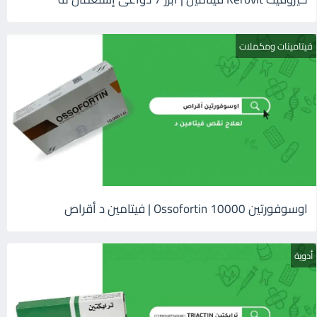
فيتامينات ومكملات
اوسوفورتين 10000 Ossofortin | فيتامين د أقراص
أدوية