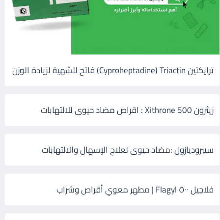
ترايكتين Cyproheptadine) Triactin) فاتح للشهية لزيادة الوزن
زيثرون 500 Xithrone : اقراص مضاد حيوى للالتهابات
سيبروديازول :مضاد حيوى لعلاج الإسهال والالتهابات
فلاجيل ٥٠٠ Flagyl | مطهر معوي أقراص وشراب