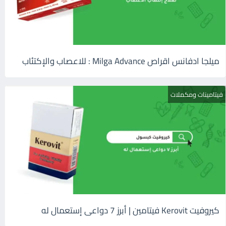
ميلجا ادفانس اقراص Milga Advance : للاعصاب والإكتئاب
فيتامينات ومكملات
كيروفيت Kerovit فيتامين | أبرز 7 دواعى إستعمال له