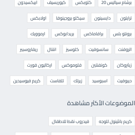
برشام سياليس 20
كلوبكس
كيوريسيف
ابيكسيدون
ترايتون
دايسينون
سيكلو بروجينوفا
اولابكس
برونتو بلس
برافاماكس
بريدابوكس
ارموويك
اتروفنت
سانسوفيت
كلوسيز
انتنال
ريفاروسبير
زيثروكان
كونفنتين
فلوموكس
اركاليون فورت
ديبوفيت
اسبوسيد
زيرتك
تلفاست
كريم فيوسيدين
الموضوعات الأكثر مشاهدة
كريم بانثينول للوجه
فيدروب نقط للاطفال