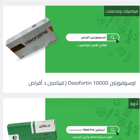
فيتامينات ومكملات
اوسوفورتين 10000 Ossofortin | فيتامين د أقراص
أدوية