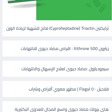
ترايكتين Cyproheptadine) Triactin) فاتح للشهية لزيادة الوزن
زيثرون 500 Xithrone : اقراص مضاد حيوى للالتهابات
سيبروديازول :مضاد حيوى لعلاج الإسهال والالتهابات
فلاجيل ٥٠٠ Flagyl | مطهر معوي أقراص وشراب
هاى بيوتك مضاد حيوي واسع المجال للعدوى البكتيرية